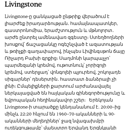
Livingstone
Livingstone-ը ցանկացած ընթրիք վերածում է
լիարժեք իրադարձության․ համայնապատկեր,
գաստրոնոմիա, երաժշտություն և մթնոլորտ․
արժե ընտրել ամենավառ զգեստը։ Ստեղծողների
խոսքով՝ ճաշացանկը ոգեշնչված է ազատության
և թռիչքի գաղափարով, ինչպես Լիվինգսթոն ճայը
Ռիչարդ Բախի գրքից։ Սաղմոնի կարպաչչո՝
պարմեզանի կրեմով, ութոտնուկ՝ չորիզոյի
կրեմով, ստերլյադ՝ վոնգոլեի պյուրեով, շոկոլադե
սիգարներ՝ դեսերտին․ հաստատ ձանձրալի չի
լինի։ Ըմպելիքների քարտում արժանավայել
ներկայացված են հայկական գինեգործությունը և
եվրոպական հեղինակավոր շշեր։ Երեկոյան
Livingstone-ի տարածքը կենդանանում է․ 20:00–ից
մինչև 22:20 հնչում են 1960–70-ականների և 90-
ականների մեղեդիներ՝ ջազ նվագախմբի
ուղեկցությամբ՝ մաեստրո Երվանդ Երզնկյանի