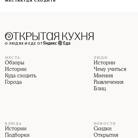
МЕСТА
КУДА СХОДИТЬ
О ЛЮДЯХ И ЕДЕ ОТ
МЕСТА
ЛЮДИ
Обзоры
Истории
Истории
Чему учиться
Куда сходить
Мнения
Города
Развлечения
Блиц
БЛЮДА
НОВОСТИ
Истории
Скидки
Подборки
Открытия