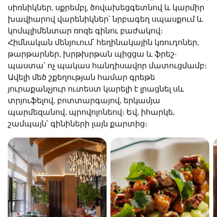
սիռնիկներ, սքրեմբլ, ծովախեցգետնով և կարմիր
խավիարով վարենիկներ՝ նրբագեղ սպասքում և
կոմպլիմենտար ռոզե գինու բաժակով։
Հիմնական մենյուում՝ հեղինակային կռուդոներ,
թարթարներ, խրթխրթան պիցցա և ֆրեշ-
պաստա՝ ոչ պակաս հանդիսավոր մատուցմամբ։
Ավելի մեծ շքեղության համար գրեթե
յուրաքանչյուր ուտեստ կարելի է լրացնել սև
տրյուֆելով, բոտտարգայով, երկամյա
պարմեզանով, պրովոլոնեով։ Եվ, իհարկե,
շամպայն՝ գինիների լայն քարտից։