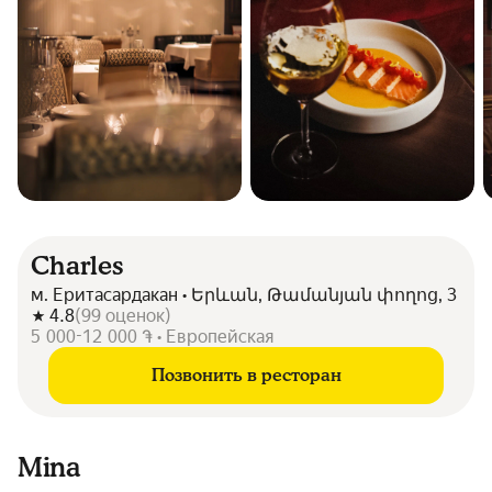
Charles
м. Еритасардакан • Երևան, Թամանյան փողոց, 3
4.8
(
99
оценок
)
5 000-12 000 ֏ • Европейская
Позвонить в ресторан
Mina