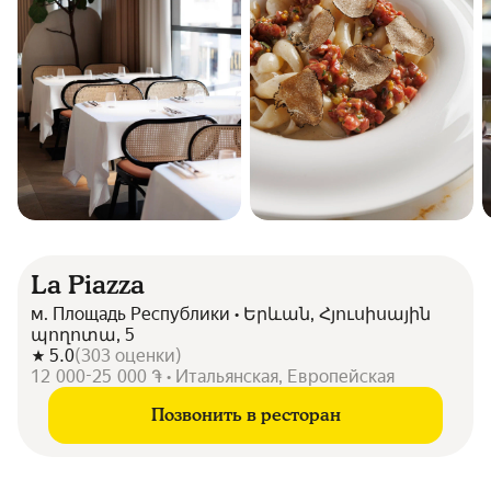
La Piazza
м. Площадь Республики • Երևան, Հյուսիսային
պողոտա, 5
5.0
(
303
оценки
)
12 000-25 000 ֏ • Итальянская, Европейская
Позвонить в ресторан