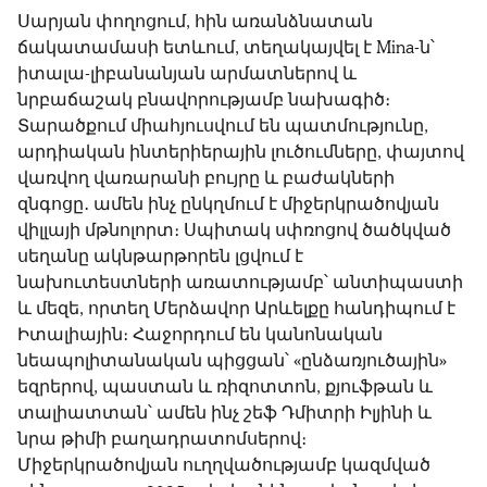
Սարյան փողոցում, հին առանձնատան
ճակատամասի ետևում, տեղակայվել է Mina-ն՝
իտալա-լիբանանյան արմատներով և
նրբաճաշակ բնավորությամբ նախագիծ։
Տարածքում միահյուսվում են պատմությունը,
արդիական ինտերիերային լուծումները, փայտով
վառվող վառարանի բույրը և բաժակների
զնգոցը․ ամեն ինչ ընկղմում է միջերկրածովյան
վիլլայի մթնոլորտ։ Սպիտակ սփռոցով ծածկված
սեղանը ակնթարթորեն լցվում է
նախուտեստների առատությամբ՝ անտիպաստի
և մեզե, որտեղ Մերձավոր Արևելքը հանդիպում է
Իտալիային։ Հաջորդում են կանոնական
նեապոլիտանական պիցցան՝ «ընձառյուծային»
եզրերով, պաստան և ռիզոտտոն, քյուֆթան և
տալիատտան՝ ամեն ինչ շեֆ Դմիտրի Իլյինի և
նրա թիմի բաղադրատոմսերով։
Միջերկրածովյան ուղղվածությամբ կազմված