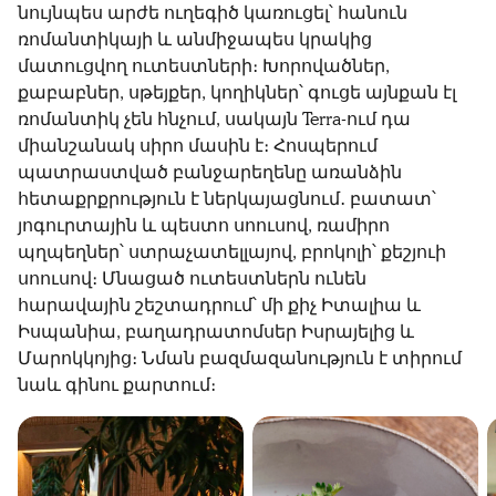
նույնպես արժե ուղեգիծ կառուցել՝ հանուն
ռոմանտիկայի և անմիջապես կրակից
մատուցվող ուտեստների։ Խորովածներ,
քաբաբներ, սթեյքեր, կողիկներ՝ գուցե այնքան էլ
ռոմանտիկ չեն հնչում, սակայն Terra-ում դա
միանշանակ սիրո մասին է։ Հոսպերում
պատրաստված բանջարեղենը առանձին
հետաքրքրություն է ներկայացնում․ բատատ՝
յոգուրտային և պեստո սոուսով, ռամիրո
պղպեղներ՝ ստրաչատելլայով, բրոկոլի՝ քեշյուի
սոուսով։ Մնացած ուտեստներն ունեն
հարավային շեշտադրում՝ մի քիչ Իտալիա և
Իսպանիա, բաղադրատոմսեր Իսրայելից և
Մարոկկոյից։ Նման բազմազանություն է տիրում
նաև գինու քարտում։