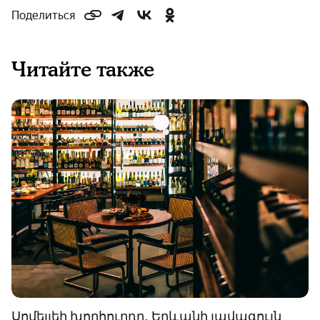
Поделиться
Читайте также
Սոմելյեի խորհուրդը․ Երևանի լավագույն