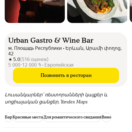
Urban Gastro & Wine Bar
м. Площадь Республики • Երևան, Արամի փողոց,
42
5.0
(
516
оценок
)
5 000-12 000 ֏ • Европейская
Позвонить в ресторан
Լուսանկարներ՝ ռեստորանների կայքեր և
սոցիալական ցանցեր, Yandex Maps
Бар
Красивые места
Для романтического свидания
Вино