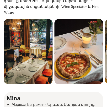
գինու քարտը 2025 թվականին արժանացել է
միջազգային մրցանակների՝ Wine Spectator և Fine
Wine։
Mina
м. Маршал Баграмян • Երևան, Սարյան փողոց,