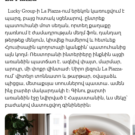
Lucky Group-ի La Piazza-ում երեկոն կառուցվում է
պարզ, բայց հստակ սցենարով․ ընտրեք
պատուհանի մոտ սեղան, որտեղ քաղաքը
դառնում է ժամադրության մեղմ ֆոն, դանդաղ
թերթեք մենյուն, կիսվեք համերով և հետևեք
Հյուսիսային պողոտայի կյանքին՝ պատուհանից
այն կողմ։ Ռեստորանի ինտերիերը ինքնին այցի
առանձին պատճառ է․ ազնիվ փայտ, մարմար,
արույր, մի փոքր վինտաժ։ Սիրո լեզուն La Piazza-
ում՝ վիտելո տոննատո և թարթար, օվալաձև
պիցցա, մետաքսյա սոուսներով պաստա․ ամեն
ինչ բարձր մակարդակի է։ Գինու քարտի
առանձին էջը նվիրված է Հայաստանին, ևս մեկը՝
բաժակով մատուցվող գինիներին։