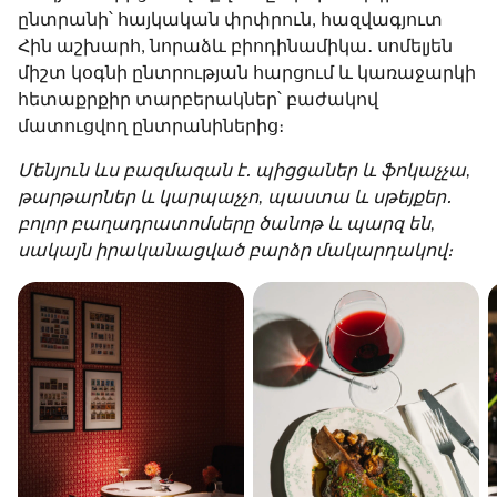
ընտրանի՝ հայկական փրփրուն, հազվագյուտ
Հին աշխարհ, նորաձև բիոդինամիկա․ սոմելյեն
միշտ կօգնի ընտրության հարցում և կառաջարկի
հետաքրքիր տարբերակներ՝ բաժակով
մատուցվող ընտրանիներից։
Մենյուն ևս բազմազան է․ պիցցաներ և ֆոկաչչա,
թարթարներ և կարպաչչո, պաստա և սթեյքեր․
բոլոր բաղադրատոմսերը ծանոթ և պարզ են,
սակայն իրականացված բարձր մակարդակով։