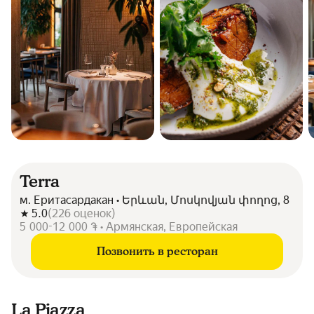
Terra
м. Еритасардакан • Երևան, Մոսկովյան փողոց, 8
5.0
(
226
оценок
)
5 000-12 000 ֏ • Армянская, Европейская
Позвонить в ресторан
La Piazza