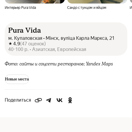
Интерьер Pura Vida
Сандо с тунцом и яйцом
И
Pura Vida
м. Купаловская • Мінск, вуліца Карла Маркса, 21
4.9
(
47
оценок
)
40-100 р. • Азиатская, Европейская
Фото: сайты и соцсети ресторанов; Yandex Maps
Новые места
Поделиться