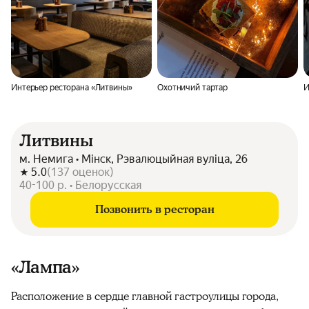
Интерьер ресторана «Литвины»
Охотничий тартар
И
Литвины
м. Немига • Мінск, Рэвалюцыйная вуліца, 26
5.0
(
137
оценок
)
40-100 р. • Белорусская
Позвонить в ресторан
«Лампа»
Расположение в сердце главной гастроулицы города,