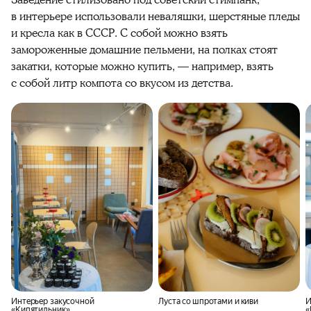
Заведение стилизовано под советский стимпанк,
в интерьере использовали неваляшки, шерстяные пледы
и кресла как в СССР. С собой можно взять
замороженные домашние пельмени, на полках стоят
закатки, которые можно купить, — например, взять
с собой литр компота со вкусом из детства.
Интерьер закусочной
Луста со шпротами и киви
И
«Кипятильник»
«