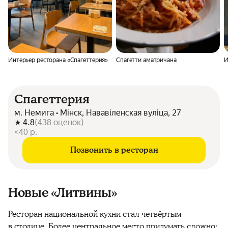
Интерьер ресторана «Спагеттерия»
Спагетти аматричана
И
Спагеттерия
м. Немига • Мінск, Нававіленская вуліца, 27
4.8
(
438
оценок
)
<40 р.
Позвонить в ресторан
Новые «Литвины»
Ресторан национальной кухни стал четвёртым
в столице. Более центральное место придумать сложно: