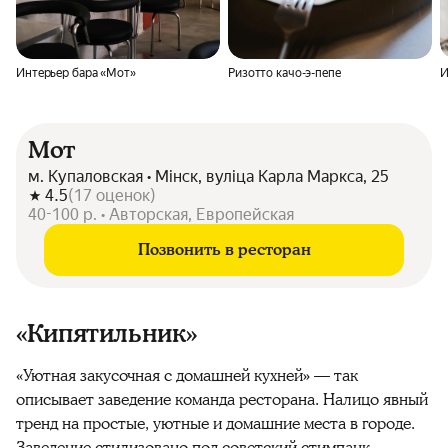
Интерьер бара «Мот»
Ризотто качо-э-пепе
И
Мот
м. Купаловская • Мінск, вуліца Карла Маркса, 25
4.5
(
17
оценок
)
40-100 р. • Авторская, Европейская
Позвонить в ресторан
«Кипятильник»
«Уютная закусочная с домашней кухней» — так
описывает заведение команда ресторана. Налицо явный
тренд на простые, уютные и домашние места в городе.