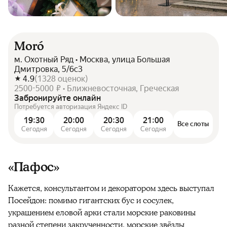
Moró
м. Охотный Ряд • Москва, улица Большая
Дмитровка, 5/6с3
4.9
(
1328
оценок
)
2500-5000 ₽ • Ближневосточная, Греческая
Забронируйте онлайн
Потребуется авторизация Яндекс ID
19:30
20:00
20:30
21:00
Все слоты
Сегодня
Сегодня
Сегодня
Сегодня
«Пафос»
Кажется, консультантом и декоратором здесь выступал
Посейдон: помимо гигантских бус и сосулек,
украшением еловой арки стали морские раковины
разной степени закрученности, морские звёзды