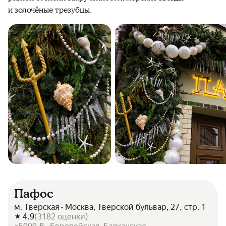
и золочёные трезубцы.
Пафос
м. Тверская • Москва, Тверской бульвар, 27, стр. 1
4.9
(
3182
оценки
)