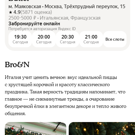
м. Маяковская • Москва, Трёхпрудный переулок, 15
4.9
(
5871
оценка
)
2500-5000 ₽ • Итальянская, Французская
Забронируйте онлайн
Потребуется авторизация Яндекс ID
19:30
20:00
20:30
21:00
Все слоты
Сегодня
Сегодня
Сегодня
Сегодня
Bro&N
Италия учит ценить вечное: вкус идеальной пиццы
с хрустящей корочкой и красоту классического
праздника. Такая верность традициям напоминает, что
главное — не сиюминутные тренды, а очарование
безупречной ёлки в элегантном декоре и тепло живого
общения.