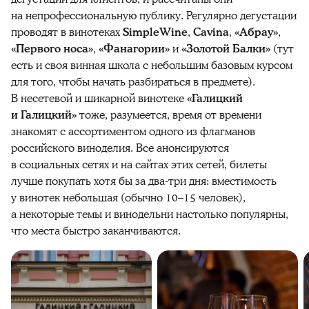
на непрофессиональную публику. Регулярно дегустации
проводят в винотеках
SimpleWine
,
Cavina
,
«Абрау»
,
«Первого носа»
,
«Фанагории»
и
«Золотой Балки»
(тут
есть и своя винная школа с небольшим базовым курсом
для того, чтобы начать разбираться в предмете).
В несетевой и шикарной винотеке
«Галицкий
и Галицкий»
тоже, разумеется, время от времени
знакомят с ассортиментом одного из флагманов
российского виноделия. Все анонсируются
в социальных сетях и на сайтах этих сетей, билеты
лучше покупать хотя бы за два-три дня: вместимость
у винотек небольшая (обычно 10–15 человек),
а некоторые темы и винодельни настолько популярны,
что места быстро заканчиваются.