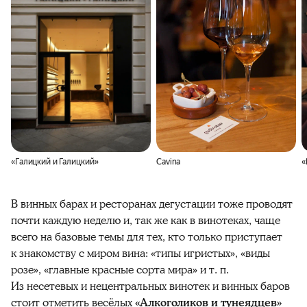
«Галицкий и Галицкий»
Cavina
«
В винных барах и ресторанах дегустации тоже проводят
почти каждую неделю и, так же как в винотеках, чаще
всего на базовые темы для тех, кто только приступает
к знакомству с миром вина: «типы игристых», «виды
розе», «главные красные сорта мира» и т. п.
Из несетевых и нецентральных винотек и винных баров
стоит отметить весёлых
«Алкоголиков и тунеядцев»