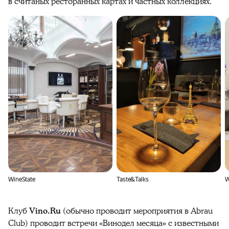
в считаных ресторанных картах и частных коллекциях.
WineState
Taste&Talks
W
Клуб
Vino.Ru
(обычно проводит мероприятия в Abrau
Club) проводит встречи «Винодел месяца» с известными