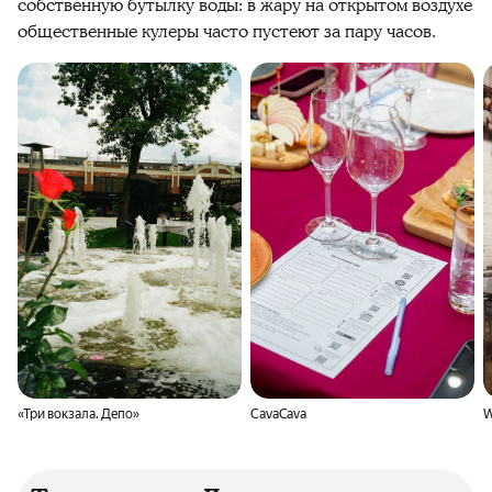
собственную бутылку воды: в жару на открытом воздухе
общественные кулеры часто пустеют за пару часов.
«Три вокзала. Депо»
CavaCava
W