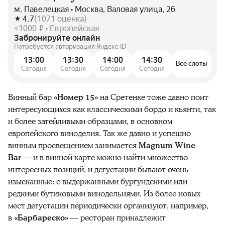
м. Павелецкая • Москва, Валовая улица, 26
4.7
(
1071
оценка
)
<1000 ₽ • Европейская
Забронируйте онлайн
Потребуется авторизация Яндекс ID
13:00
13:30
14:00
14:30
Все слоты
Сегодня
Сегодня
Сегодня
Сегодня
Винный бар
«Номер 15»
на Сретенке тоже давно поит
интересующихся как классическими бордо и кьянти, так
и более затейливыми образцами, в основном
европейского виноделия. Так же давно и успешно
винным просвещением занимается
Magnum Wine
Bar
— и в винной карте можно найти множество
интересных позиций, и дегустации бывают очень
изысканные: с выдержанными бургундскими или
редкими бутиковыми винодельнями. Из более новых
мест дегустации периодически организуют, например,
в
«Барбареско»
— ресторан принадлежит