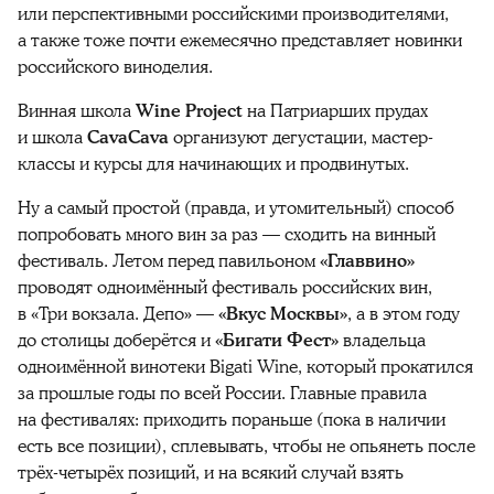
или перспективными российскими производителями,
а также тоже почти ежемесячно представляет новинки
российского виноделия.
Винная школа
Wine Project
на Патриарших прудах
и школа
CavaCava
организуют дегустации, мастер-
классы и курсы для начинающих и продвинутых.
Ну а самый простой (правда, и утомительный) способ
попробовать много вин за раз — сходить на винный
фестиваль. Летом перед павильоном
«Главвино»
проводят одноимённый фестиваль российских вин,
в «Три вокзала. Депо» —
«Вкус Москвы»
, а в этом году
до столицы доберётся и
«Бигати Фест»
владельца
одноимённой винотеки Bigati Wine, который прокатился
за прошлые годы по всей России. Главные правила
на фестивалях: приходить пораньше (пока в наличии
есть все позиции), сплевывать, чтобы не опьянеть после
трёх-четырёх позиций, и на всякий случай взять