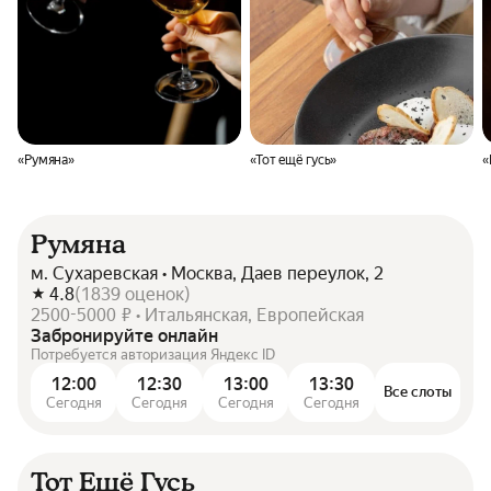
«Румяна»
«Тот ещё гусь»
«
Румяна
м. Сухаревская • Москва, Даев переулок, 2
4.8
(
1839
оценок
)
2500-5000 ₽ • Итальянская, Европейская
Забронируйте онлайн
Потребуется авторизация Яндекс ID
12:00
12:30
13:00
13:30
Все слоты
Сегодня
Сегодня
Сегодня
Сегодня
Тот Ещё Гусь