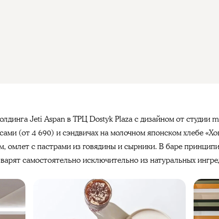
лдинга Jeti Aspan в ТРЦ Dostyk Plaza с дизайном от студии m
сами (от 4 690) и сэндвичах на молочном японском хлебе «Хок
м, омлет с пастрами из говядины и сырники. В баре принцип
 варят самостоятельно исключительно из натуральных ингре