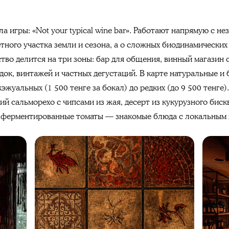
а игры: «Not your typical wine bar». Работают напрямую с н
тного участка земли и сезона, а о сложных биодинамически
тво делится на три зоны: бар для общения, винный магазин
док, винтажей и частных дегустаций. В карте натуральные и
жуальных (1 500 тенге за бокал) до редких (до 9 500 тенге)
й сальморехо с чипсами из жая, десерт из кукурузного биск
, ферментированные томаты — знакомые блюда с локальным 