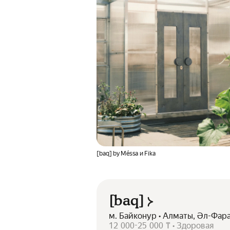
[baq] by Méssa и Fika
[baq]
м. Байконур • Алматы, Әл-Фар
12 000-25 000 ₸ • Здоровая