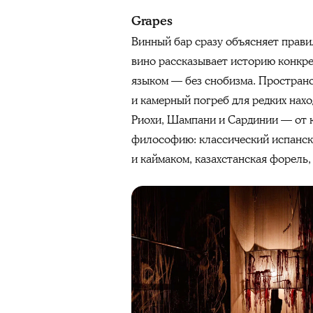
Grapes
Винный бар сразу объясняет правил
вино рассказывает историю конкре
языком — без снобизма. Пространс
и камерный погреб для редких нахо
Риохи, Шампани и Сардинии — от кэ
философию: классический испански
и каймаком, казахстанская форель