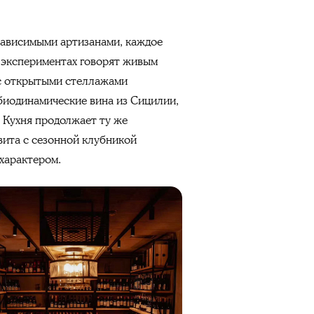
езависимыми артизанами, каждое
х экспериментах говорят живым
 с открытыми стеллажами
 биодинамические вина из Сицилии,
. Кухня продолжает ту же
вита с сезонной клубникой
характером.