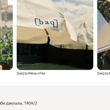
[baq] by Méssa и Fika
[baq] by 
аби даңғылы, 140А/2