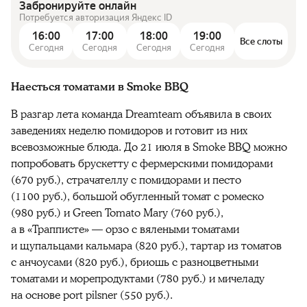
Забронируйте онлайн
Потребуется авторизация Яндекс ID
16:00
17:00
18:00
19:00
Все слоты
Сегодня
Сегодня
Сегодня
Сегодня
Наесться томатами в Smoke BBQ
В разгар лета команда Dreamteam объявила в своих
заведениях неделю помидоров и готовит из них
всевозможные блюда. До 21 июля в Smoke BBQ можно
попробовать брускетту с фермерскими помидорами
(670 руб.), страчателлу с помидорами и песто
(1100 руб.), большой обугленный томат с ромеско
(980 руб.) и Green Tomato Mary (760 руб.),
а в «Трапписте» — орзо с вялеными томатами
и щупальцами кальмара (820 руб.), тартар из томатов
с анчоусами (820 руб.), бриошь с разноцветными
томатами и морепродуктами (780 руб.) и мичеладу
на основе port pilsner (550 руб.).