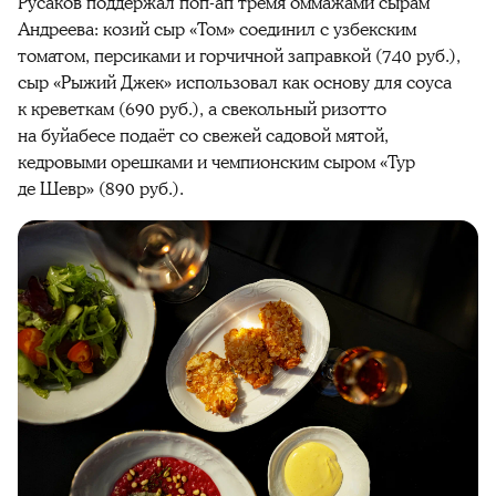
Русаков поддержал поп-ап тремя оммажами сырам
Андреева: козий сыр «Том» соединил с узбекским
томатом, персиками и горчичной заправкой (740 руб.),
сыр «Рыжий Джек» использовал как основу для соуса
к креветкам (690 руб.), а свекольный ризотто
на буйабесе подаёт со свежей садовой мятой,
кедровыми орешками и чемпионским сыром «Тур
де Шевр» (890 руб.).