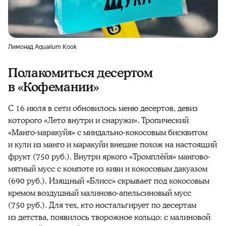
Лимонад Aquarium Kook
Полакомиться десертом
в «Кофемании»
С 16 июля в сети обновилось меню десертов, девиз
которого «Лето внутри и снаружи». Тропический
«Манго-маракуйя» с миндально-кокосовым бисквитом
и кули из манго и маракуйи внешне похож на настоящий
фрукт (750 руб.). Внутри яркого «Тромплёйя» мангово-
мятный мусс с компоте из киви и кокосовым дакуазом
(690 руб.). Изящный «Блисс» скрывает под кокосовым
кремом воздушный малиново-апельсиновый мусс
(750 руб.). Для тех, кто ностальгирует по десертам
из детства, появилось творожное кольцо: с малиновой