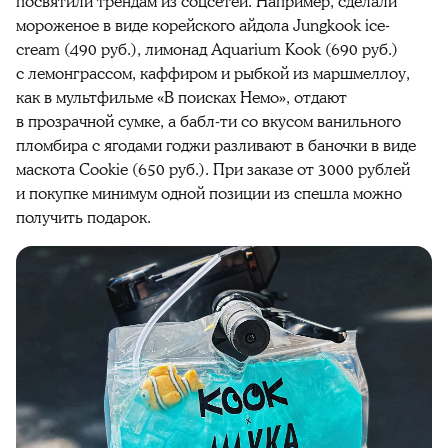
посвятили трендам из соцсетей. Например, сделали
мороженое в виде корейского айдола Jungkook ice-
cream (490 руб.), лимонад Aquarium Kook (690 руб.)
с лемонграссом, каффиром и рыбкой из маршмеллоу,
как в мультфильме «В поисках Немо», отдают
в прозрачной сумке, а бабл-ти со вкусом ванильного
пломбира с ягодами годжи разливают в баночки в виде
маскота Cookie (650 руб.). При заказе от 3000 рублей
и покупке минимум одной позиции из спешла можно
получить подарок.