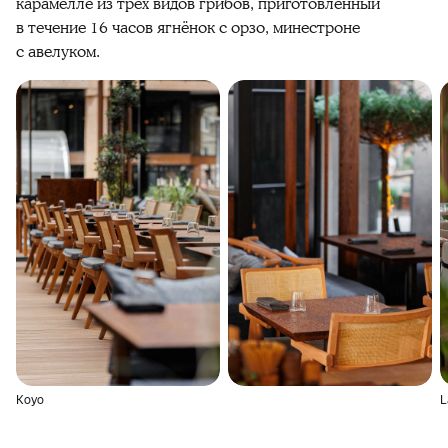
карамелле из трёх видов грибов, приготовленный
в течение 16 часов ягнёнок с орзо, минестроне
с авелуком.
Koyo
L