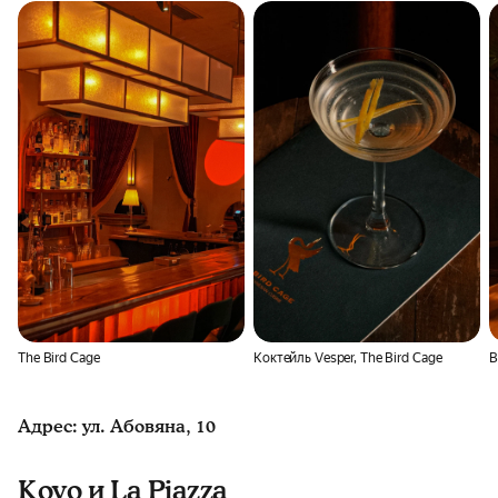
The Bird Cage
Коктейль Vesper, The Bird Cage
B
Адрес: ул. Абовяна, 10
Koyo и La Piazza