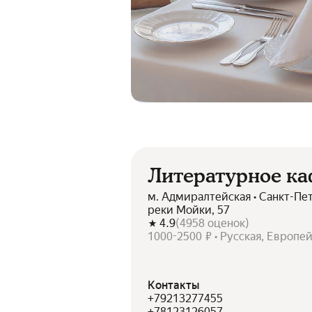
Литературное к
м. Адмиралтейская • Санкт-Пе
реки Мойки, 57
4.9
(
4958
оценок
)
1000-2500 ₽ • Русская, Европе
Контакты
+79213277455
+78123126057