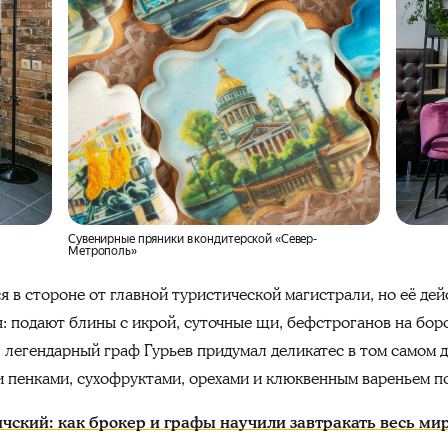
Сувенирные пряники в кондитерской «Север-
Метрополь»
я в стороне от главной туристической магистрали, но её дей
я: подают блины с икрой, суточные щи, бефстроганов на бо
, легендарный граф Гурьев придумал деликатес в том самом до
и пенками, сухофруктами, орехами и клюквенным вареньем по
чский: как брокер и графы научили завтракать весь ми