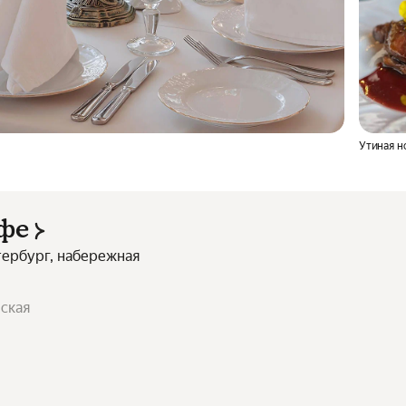
Утиная н
афе
тербург, набережная
йская