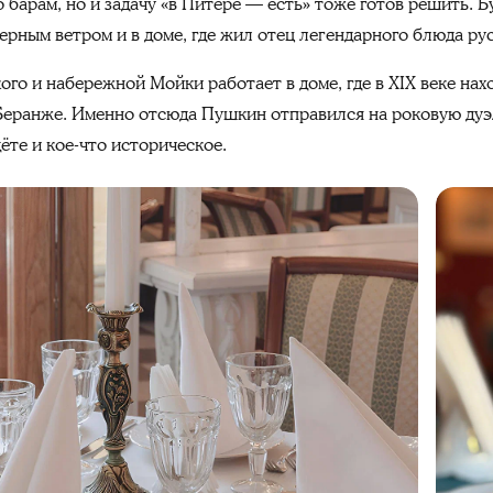
 барам, но и задачу «в Питере — есть» тоже готов решить. 
ерным ветром и в доме, где жил отец легендарного блюда рус
кого и набережной Мойки работает в доме, где в XIX веке на
Беранже. Именно отсюда Пушкин отправился на роковую дуэ
ёте и кое-что историческое.