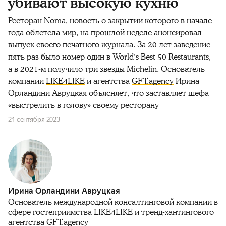
убивают высокую кухню
Ресторан Noma, новость о закрытии которого в начале
года облетела мир, на прошлой неделе анонсировал
выпуск своего печатного журнала. За 20 лет заведение
пять раз было номер один в Worldʼs Best 50 Restaurants,
а в 2021-м получило три звезды Michelin. Основатель
компании
LIKE4LIKE
и агентства
GFT.agency
Ирина
Орландини Авруцкая объясняет, что заставляет шефа
«выстрелить в голову» своему ресторану
21 сентября 2023
Ирина Орландини Авруцкая
Основатель международной консалтинговой компании в
сфере гостеприимства LIKE4LIKE и тренд-хантингового
агентства GFT.agency