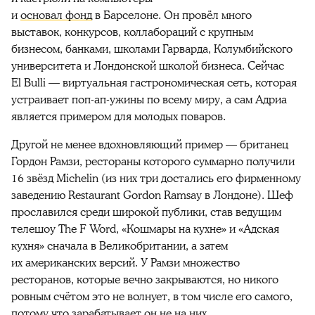
и
основал
фонд
в Барселоне. Он провёл много
выставок, конкурсов, коллабораций с крупным
бизнесом, банками, школами Гарварда, Колумбийского
университета и Лондонской школой бизнеса. Сейчас
El Bulli — виртуальная гастрономическая сеть, которая
устраивает поп-ап-ужины по всему миру, а сам Адриа
является примером для молодых поваров.
Другой не менее вдохновляющий пример — британец
Гордон Рамзи, рестораны которого суммарно получили
16 звёзд Michelin (из них три достались его фирменному
заведению Restaurant Gordon Ramsay в Лондоне). Шеф
прославился среди широкой публики, став ведущим
телешоу The F Word, «Кошмары на кухне» и «Адская
кухня» сначала в Великобритании, а затем
их американских версий. У Рамзи множество
ресторанов, которые вечно закрываются, но никого
ровным счётом это не волнует, в том числе его самого,
потому что зарабатывает он не на них.