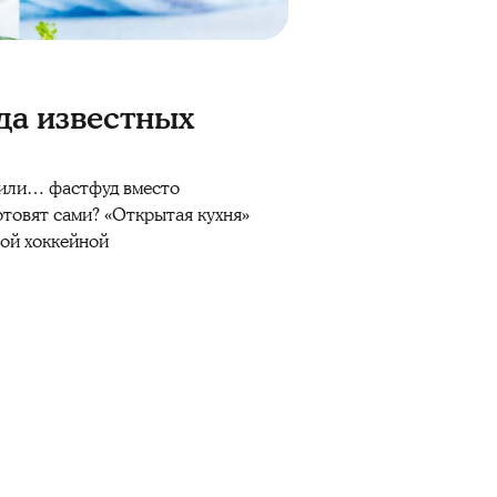
да известных
а или… фастфуд вместо
отовят сами? «Открытая кухня»
ой хоккейной