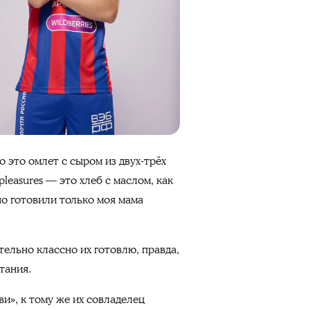
 это омлет с сыром из двух-трёх
leasures — это хлеб с маслом, как
но готовили только моя мама
тельно классно их готовлю, правда,
итания.
и», к тому же их совладелец