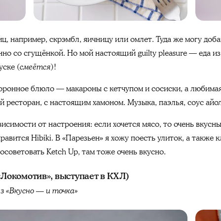
иц, например, скрэмбл, яичницу или омлет. Туда же могу доб
но со сгущёнкой. Но мой настоящий guilty pleasure — еда из
уске (
смеётся
)!
коронное блюло — макароны с кетчупом и сосиски, а любима
 ресторан, с настоящим хамоном. Музыка, паэлья, соус айол
исимости от настроения: если хочется мясо, то очень вкусн
авится Hibiki. В «Парезьен» я хожу поесть улиток, а также 
осоветовать Ketch Up, там тоже очень вкусно.
«Локомотив», выступает в КХЛ)
з «Вкусно — и точка»