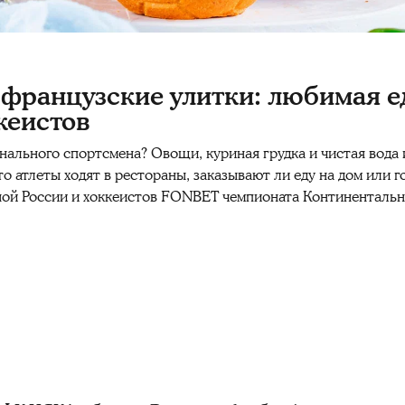
 французские улитки: любимая е
кеистов
нального спортсмена? Овощи, куриная грудка и чистая вод
о атлеты ходят в рестораны, заказывают ли еду на дом или г
ной России и хоккеистов FONBET чемпионата Континентальн