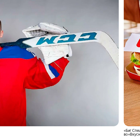
«Биг Спе
во «Вкусн