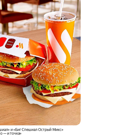
шиал» и «Биг Спешиал Острый Микс»
о — и точка»