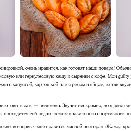
енировкой, очень нравится, как готовят наши повара! Обычно
исовую или геркулесовую кашу и сырники с кофе. Мои guilty p
ки с капустой, картошкой или с рисом и яйцом, их так вкус
иготовить сам, — пельмени. Звучит нескромно, но я действи
емя приходится соблюдать режим правильного спортивного п
скве, во-первых, мне нравится мясной ресторан «Жажда кров