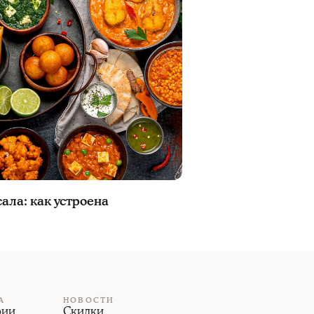
сала: как устроена
А
НОВОСТИ
рии
Скидки