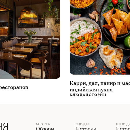
Карри, дал, панир и ма
 ресторанов
индийская кухня
БЛЮДА
ИСТОРИИ
МЕСТА
ЛЮДИ
БЛЮД
Обзоры
Истории
Исто