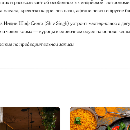
их и рассказывает об особенностях индийской гастрономии
 масала, креветки карри, чиз наан, афгани чикен и другие б
з Индии Шиф Сингх (Shiv Singh) устроит мастер-класс с дег
 и чикен корма — курицы в сливочном соусе на основе кешь
частие по предварительной записи