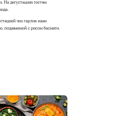
. На дегустациях гостям
люда.
устацией чиз гарлик наан
ю, подаваемой с рисом басмати.