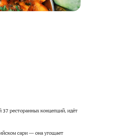
й 37 ресторанных концепций, идёт
дийском сари — она угощает