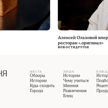
Алексей Ольховой впер
d
ресторан «.оригинал»
НОВОСТИ
ДРУГОЕ
МЕСТА
ЛЮДИ
БЛЮД
Обзоры
Истории
Исто
Истории
Чему учиться
Подб
Куда сходить
Мнения
Рецеп
Города
Развлечения
Прод
Блиц