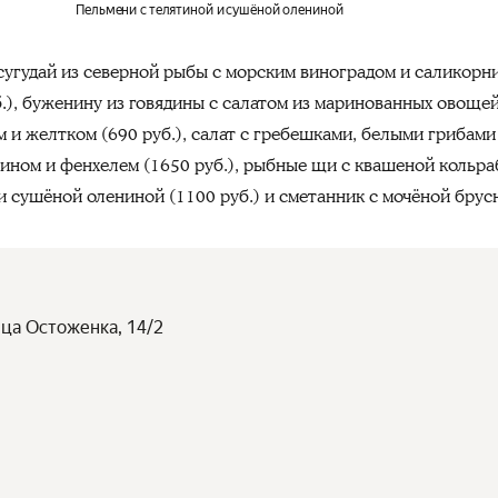
Пельмени с телятиной и сушёной олениной
 сугудай из северной рыбы с морским виноградом и саликорн
б.), буженину из говядины с салатом из маринованных овоще
м и желтком (690 руб.), салат с гребешками, белыми грибами 
ином и фенхелем (1650 руб.), рыбные щи с квашеной кольра
 и сушёной олениной (1100 руб.) и сметанник с мочёной брусн
ица Остоженка, 14/2