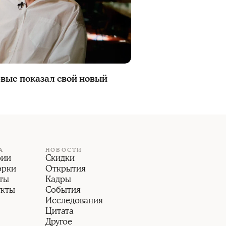
вые показал свой новый
А
НОВОСТИ
рии
Скидки
орки
Открытия
ты
Кадры
укты
События
Исследования
Цитата
Другое