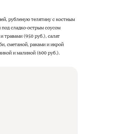
ией, рубленую телятину с костным
й под сладко-острым соусом
и травами (950 руб.), салат
би, сметаной, раками и икрой
икой и малиной (600 руб.).