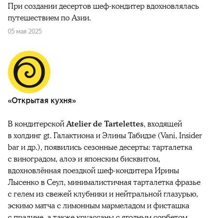
При создании десертов шеф-кондитер вдохновлялась
путешествием по Азии.
05 мая 2025
«Открытая кухня»
В кондитерской
Atelier de Tartelettes
, входящей
в холдинг gt. Галактиона и Элины Табидзе (Vani, Insider
bar и др.), появились сезонные десерты: тарталетка
с виноградом, алоэ и японским бисквитом,
вдохновлённая поездкой шеф-кондитера Ирины
Лысенко в Сеул, минималистичная тарталетка фразье
с гелем из свежей клубники и нейтральной глазурью,
эскимо матча с лимонным мармеладом и фисташка
с пралине, а также круассаны с ягодным сорбетом,