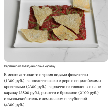
Карпаччо из говядины с пане каразау
В меню: антипасти с тремя видами фокачетты
(1300 руб.), каппелетти cacio e pepe с сицилийскими
креветками (2300 руб.), карпаччо из говядины с пане
каразау (2800 руб.), ризотто с брокколи (2100 руб.)
и ямальский олень с демигласом и клубникой
(4300 руб.).