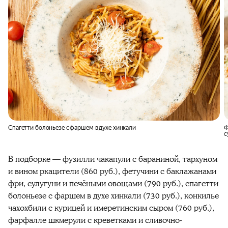
Спагетти болоньезе с фаршем в духе хинкали
Ф
с
В подборке — фузилли чакапули с бараниной, тархуном
и вином ркацители (860 руб.), фетучини с баклажанами
фри, сулугуни и печёными овощами (790 руб.), спагетти
болоньезе с фаршем в духе хинкали (730 руб.), конкилье
чахохбили с курицей и имеретинским сыром (760 руб.),
фарфалле шкмерули с креветками и сливочно-