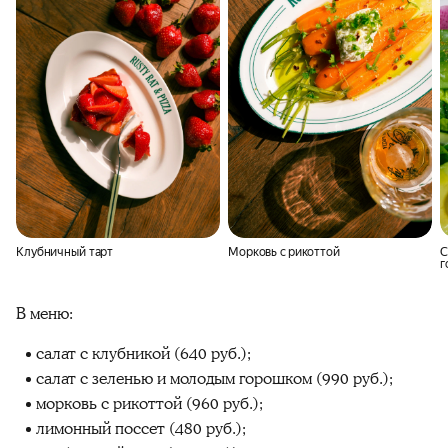
Клубничный тарт
Морковь с рикоттой
С
г
В меню:
салат с клубникой (640 руб.);
салат с зеленью и молодым горошком (990 руб.);
морковь с рикоттой (960 руб.);
лимонный поссет (480 руб.);