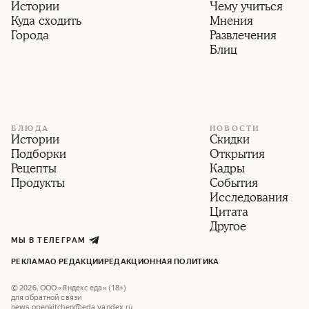
Истории
Чему учиться
Куда сходить
Мнения
Города
Развлечения
Блиц
БЛЮДА
НОВОСТИ
Истории
Скидки
Подборки
Открытия
Рецепты
Кадры
Продукты
События
Исследования
Цитата
Другое
МЫ В ТЕЛЕГРАМ
РЕКЛАМА
О РЕДАКЦИИ
РЕДАКЦИОННАЯ ПОЛИТИКА
©
2026
,
ООО «Яндекс еда» (18+)
для обратной связи
news.openkitchen@eda.yandex.ru