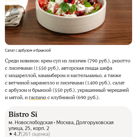
Салат с арбузом и брынзой
Среди новинок: крем-суп из лисичек (790 руб.), ризотто
с лисичками (1550 руб.), авторская пицца шефа
с моцареллой, камамбером и кастельманьо, а также
с ветчиной маранелло и лисичками (1400 руб.), салат
с арбузом и брынзой (550 руб.), украшенный черешней
и мятой, и
гаспачо
с клубникой (690 руб.).
Bistro Si
м. Новослободская • Москва, Долгоруковская
улица, 25, корп. 2
4.7
(
261
оценка
)