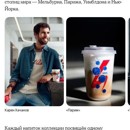
столиц мира — Мельбурна, Парижа, Уимблдона и Нью-
Йорка.
Карен Хачанов
«Париж»
«
Каждый напиток коллекции посвящён одному