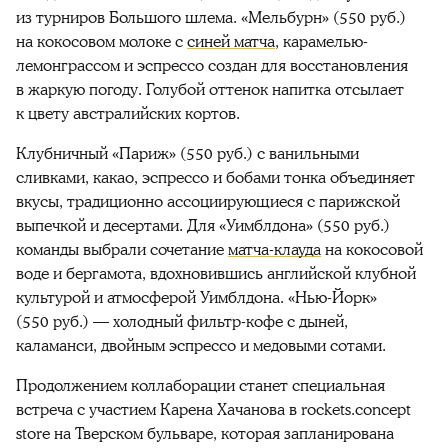
из турниров Большого шлема. «Мельбурн» (550 руб.)
на кокосовом молоке с
синей матча
, карамелью-
лемонграссом и эспрессо создан для восстановления
в жаркую погоду. Голубой оттенок напитка отсылает
к цвету австралийских кортов.
Клубничный «Париж» (550 руб.) с ванильными
сливками, какао, эспрессо и бобами тонка объединяет
вкусы, традиционно ассоциирующиеся с парижской
выпечкой и десертами. Для «Уимблдона» (550 руб.)
команды выбрали сочетание
матча-клауда
на кокосовой
воде и бергамота, вдохновившись английской клубной
культурой и атмосферой Уимблдона. «Нью-Йорк»
(550 руб.) — холодный фильтр-кофе с дыней,
каламанси, двойным эспрессо и медовыми сотами.
Продолжением коллаборации станет специальная
встреча с участием Карена Хачанова в rockets.concept
store на Тверском бульваре, которая запланирована