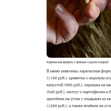
Карельская форель с пряным соусом и икрой
В меню заявлены: карельская форел
(1100 руб.), креветка с морским ог
капустой (900 руб.), окрошка на кв
(940 руб.), палтус с картофелем и
цыплёнок на углях с оладьями из ка
(1200 руб.), а также ягнёнок на угл