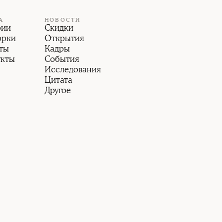
А
НОВОСТИ
рии
Скидки
орки
Открытия
ты
Кадры
укты
События
Исследования
Цитата
Другое