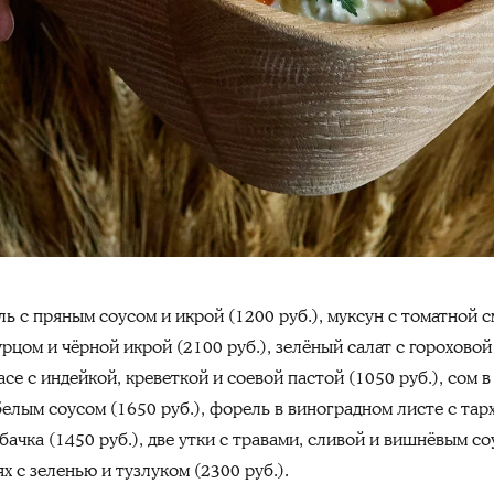
ь с пряным соусом и икрой (1200 руб.), муксун с томатной 
урцом и чёрной икрой (2100 руб.), зелёный салат с горохово
асе с индейкой, креветкой и соевой пастой (1050 руб.), сом 
 белым соусом (1650 руб.), форель в виноградном листе с тар
бачка (1450 руб.), две утки с травами, сливой и вишнёвым со
ях с зеленью и тузлуком (2300 руб.).