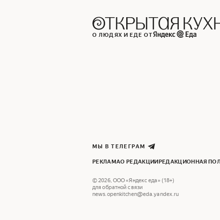
О ЛЮДЯХ И ЕДЕ ОТ
МЫ В ТЕЛЕГРАМ
РЕКЛАМА
О РЕДАКЦИИ
РЕДАКЦИОННАЯ ПО
©
2026
,
ООО «Яндекс еда» (18+)
для обратной связи
news.openkitchen@eda.yandex.ru