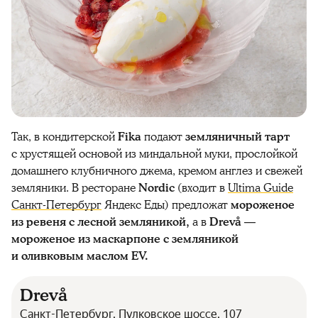
Так, в кондитерской
Fika
подают
земляничный тарт
с хрустящей основой из миндальной муки, прослойкой
домашнего клубничного джема, кремом англез и свежей
земляники. В ресторане
Nordic
(входит в
Ultima Guide
Санкт-Петербург
Яндекс Еды) предложат
мороженое
из ревеня с лесной земляникой,
а в
Drevå —
мороженое из маскарпоне с земляникой
и оливковым маслом EV.
Drevå
Санкт-Петербург, Пулковское шоссе, 107