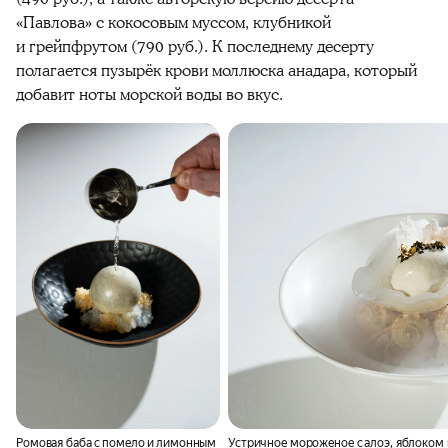
«Павлова» с кокосовым муссом, клубникой
и грейпфрутом (790 руб.). К последнему десерту
полагается пузырёк крови моллюска анадара, который
добавит ноты морской воды во вкус.
Ромовая баба с помело и лимонным
Устричное мороженое с алоэ, яблоком 