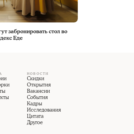
ут забронировать стол во
ндекс Еде
А
НОВОСТИ
рии
Скидки
орки
Открытия
ты
Вакансии
укты
События
Кадры
Исследования
Цитата
Другое