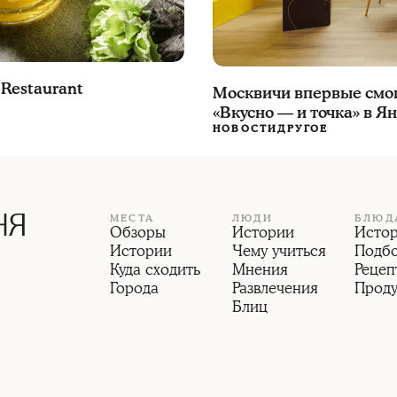
 Restaurant
Москвичи впервые смог
«Вкусно — и точка» в Я
НОВОСТИ
ДРУГОЕ
МЕСТА
ЛЮДИ
БЛЮД
Обзоры
Истории
Исто
Истории
Чему учиться
Подб
Куда сходить
Мнения
Рецеп
Города
Развлечения
Прод
Блиц