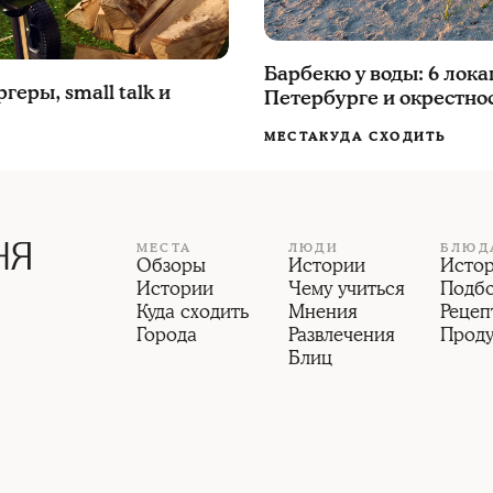
Барбекю у воды: 6 лока
еры, small talk и
Петербурге и окрестно
МЕСТА
КУДА СХОДИТЬ
МЕСТА
ЛЮДИ
БЛЮД
Обзоры
Истории
Исто
Истории
Чему учиться
Подб
Куда сходить
Мнения
Рецеп
Города
Развлечения
Прод
Блиц