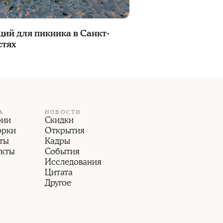
ций для пикника в Санкт-
стях
А
НОВОСТИ
рии
Скидки
орки
Открытия
ты
Кадры
укты
События
Исследования
Цитата
Другое