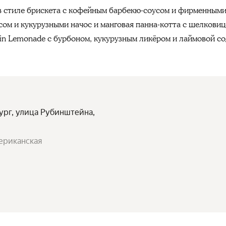
 в стиле брискета с кофейным барбекю-соусом и фирменными
сом и кукурузными начос и манговая панна-котта с шелкови
tin Lemonade с бурбоном, кукурузным ликёром и лаймовой с
бург, улица Рубинштейна,
мериканская