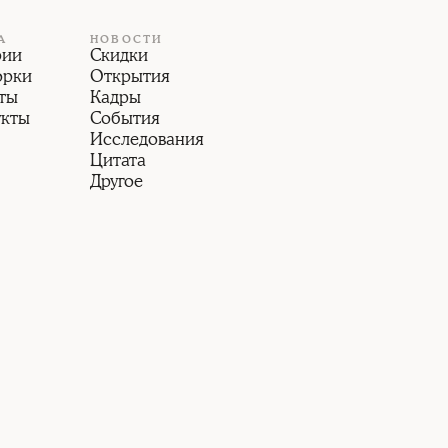
А
НОВОСТИ
рии
Скидки
орки
Открытия
ты
Кадры
укты
События
Исследования
Цитата
Другое