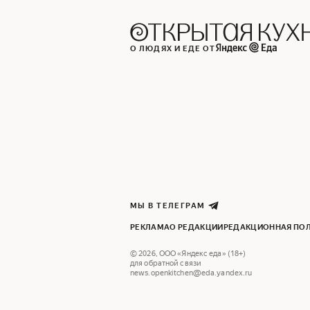
О ЛЮДЯХ И ЕДЕ ОТ
МЫ В ТЕЛЕГРАМ
РЕКЛАМА
О РЕДАКЦИИ
РЕДАКЦИОННАЯ ПО
©
2026
,
ООО «Яндекс еда» (18+)
для обратной связи
news.openkitchen@eda.yandex.ru