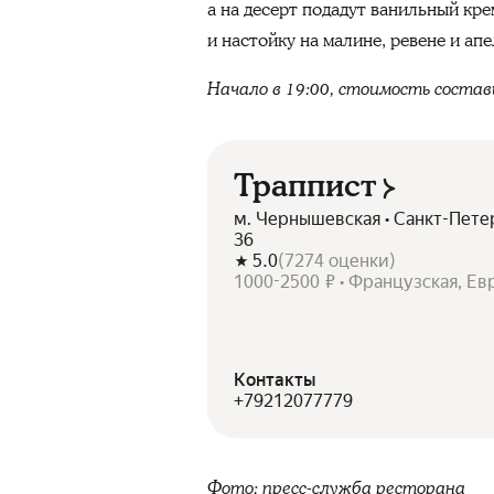
а на десерт подадут ванильный кр
и настойку на малине, ревене и апе
Начало в 19:00, стоимость соста
Траппист
м. Чернышевская • Санкт-Пете
36
5.0
(
7274
оценки
)
1000-2500 ₽ • Французская, Ев
Контакты
+79212077779
Фото: пресс-служба ресторана