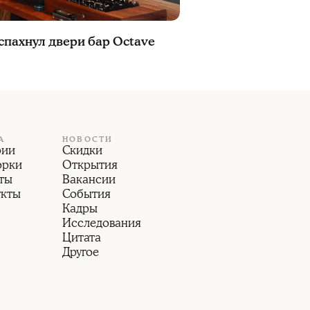
спахнул двери бар Octave
А
НОВОСТИ
рии
Скидки
орки
Открытия
ты
Вакансии
укты
События
Кадры
Исследования
Цитата
Другое