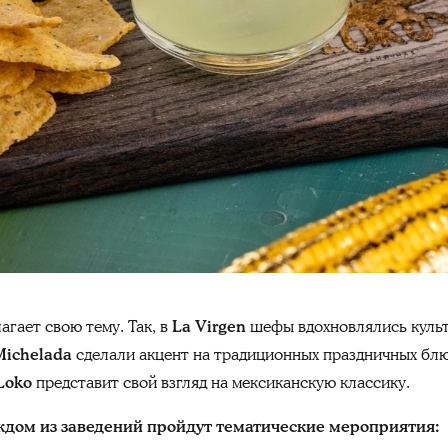
гает свою тему. Так, в
La Virgen
шефы
вдохновлялись куль
Michelada
сделали акцент на традиционных праздничных бл
Loko
представит свой взгляд на мексиканскую классику.
ждом из заведений пройдут тематические мероприятия: