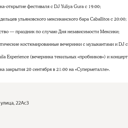
нка-открытие фестиваля с DJ Yuliya Gura
с 19:00;
ладельцев ульяновского мексиканского
бара Caballitos с 20:00;
ьство — праздник по случаю Дня
независимости Мексики;
матические костюмированные вечеринки с
музыкантами и DJ с
uila Experience (вечеринка текильных
«пробников») и концерт
ка закрытия 20 сентября в 21:00 на
«Суперметалле».
 улица, 22Ас3