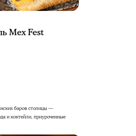
ь Mex Fest
анских баров столицы —
люда и коктейли, приуроченные