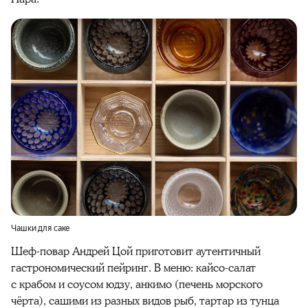
Чашки для саке
Шеф-повар Андрей Цой приготовит аутентичный
гастрономический пейринг. В меню: кайсо-салат
с крабом и соусом юдзу, анкимо (печень морского
чёрта), сашими из разных видов рыб, тартар из тунца