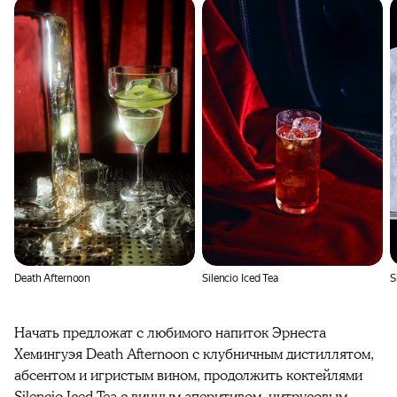
Death Afternoon
Silencio Iced Tea
S
Начать предложат с любимого напиток Эрнеста
Хемингуэя Death Afternoon с клубничным дистиллятом,
абсентом и игристым вином, продолжить коктейлями
Silencio Iced Tea с винным аперитивом, цитрусовым