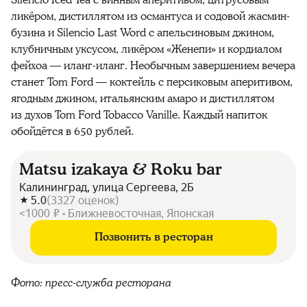
ликёром, дистиллятом из османтуса и содовой жасмин-
бузина и Silencio Last Word с апельсиновым джином,
клубничным уксусом, ликёром «Женепи» и кордиалом
фейхоа — иланг-иланг. Необычным завершением вечера
станет Tom Ford — коктейль с персиковым аперитивом,
ягодным джином, итальянским амаро и дистиллятом
из духов Tom Ford Tobacco Vanille. Каждый напиток
обойдётся в 650 рублей.
Matsu izakaya & Roku bar
Калининград, улица Сергеева, 2Б
5.0
(
3327
оценок
)
<1000 ₽ • Ближневосточная, Японская
Позвонить в ресторан
Фото: пресс-служба ресторана