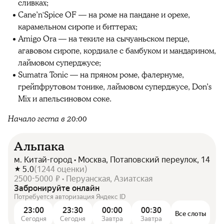
сливках;
Cane’n'Spice OF — на роме на пандане и орехе,
карамельном сиропе и биттерах;
Amigo Ora — на текиле на сычуаньском перце,
агавовом сиропе, кордиале с бамбуком и мандарином,
лаймовом суперджусе;
Sumatra Tonic — на пряном роме, фалернуме,
грейпфрутовом тонике, лаймовом суперджусе, Don’s
Mix и апельсиновом соке.
Начало геста в 20:00
Альпака
м. Китай-город • Москва, Потаповский переулок, 14
5.0
(
1244
оценки
)
2500-5000 ₽ • Перуанская, Азиатская
Забронируйте онлайн
Потребуется авторизация Яндекс ID
23:00
23:30
00:00
00:30
Все слоты
Сегодня
Сегодня
Завтра
Завтра