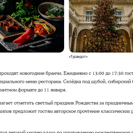
«Турандот»
роходят новогодние бранчи. Ежедневно с 13:00 до 17:30 гос
пециального меню ресторана. Селёдка под шубой, сибирский
лимитном формате до
11
января.
агает отметить светлый праздник Рождества за праздничным
хипов предложит гостям авторское прочтение классических 
тся детский мастер-класс по изготовлению рождественских 