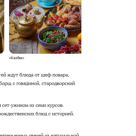
«Казбек»
тей ждут блюда от шеф-повара,
 борщ с говядиной, стародворский
 сет-ужином из семи курсов.
рождественских блюд с историей.
интерьерных свечей из натуральной