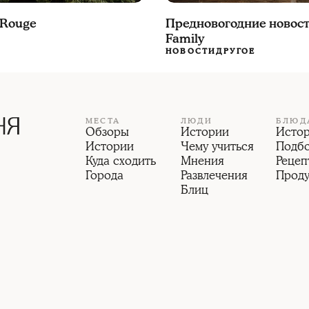
 Rouge
Предновогодние новост
Family
НОВОСТИ
ДРУГОЕ
МЕСТА
ЛЮДИ
БЛЮД
Обзоры
Истории
Исто
Истории
Чему учиться
Подб
Куда сходить
Мнения
Рецеп
Города
Развлечения
Прод
Блиц