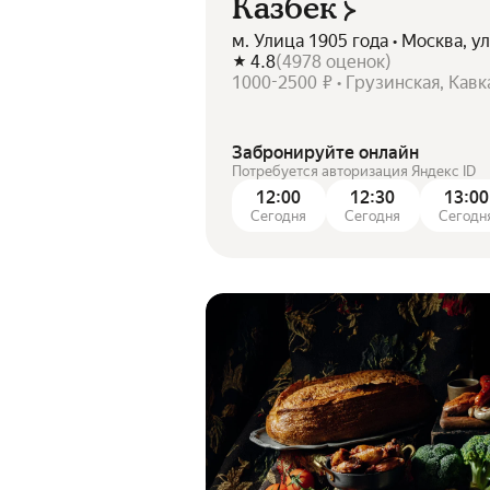
Казбек
м. Улица 1905 года • Москва, у
4.8
(
4978
оценок
)
1000-2500 ₽ • Грузинская, Кавк
Забронируйте онлайн
Потребуется авторизация Яндекс ID
12:00
12:30
13:00
Сегодня
Сегодня
Сегодн