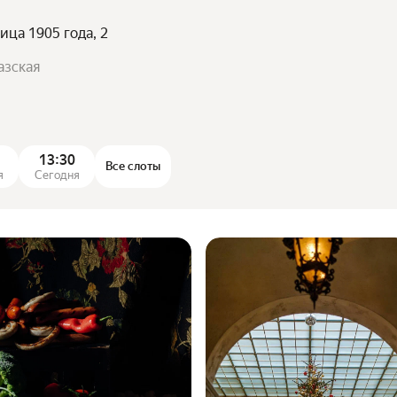
лица 1905 года, 2
азская
13:30
Все слоты
я
Сегодня