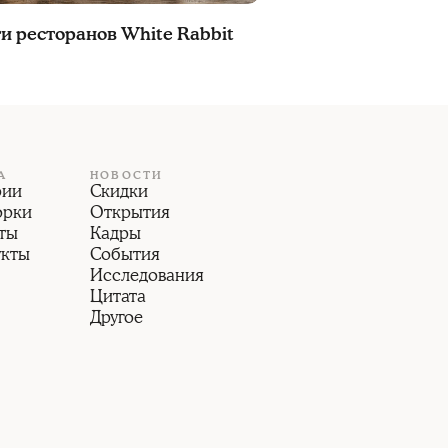
и ресторанов White Rabbit
А
НОВОСТИ
рии
Скидки
орки
Открытия
ты
Кадры
укты
События
Исследования
Цитата
Другое