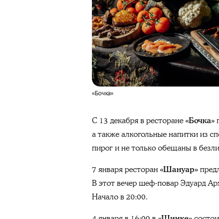
«Бочка»
С 13 декабря в ресторане
«Бочка»
п
а также алкогольные напитки из с
пирог и не только обещаны в без
7 января ресторан
«Шануар»
предл
В этот вечер шеф-повар Эдуард Ар
Начало в 20:00.
4 января в 16:00 в
«Шинке»
состои