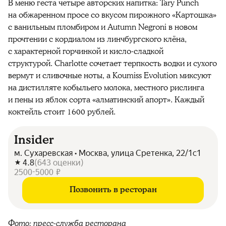
В меню геста четыре авторских напитка: Tary Punch
на обжаренном просе со вкусом пирожного «Картошка»
с ванильным пломбиром и Autumn Negroni в новом
прочтении с кордиалом из линчбургского клёна,
с характерной горчинкой и кисло-сладкой
структурой.
Charlotte
сочетает терпкость водки и сухого
вермут и сливочные ноты, а Koumiss Evolution миксуют
на дистилляте кобыльего молока, местного рислинга
и пены из яблок сорта «алматинский апорт». Каждый
коктейль стоит 1600 рублей.
Insider
м. Сухаревская • Москва, улица Сретенка, 22/1с1
4.8
(
643
оценки
)
2500-5000 ₽
Позвонить в ресторан
Фото: пресс-служба ресторана