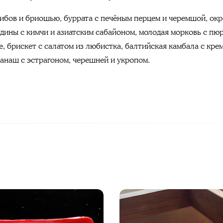
грибов и бриошью, буррата с печёным перцем и черемшой, ок
ядины с кимчи и азиатским сабайоном, молодая морковь с пюр
е, брискет с салатом из любистка, балтийская камбала с кре
 ганаш с эстрагоном, черешней и укропом.