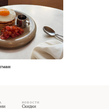
угман
А
НОВОСТИ
рии
Скидки