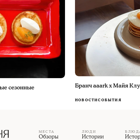
Бранч aaark x Maйя Кл
вые сезонные
НОВОСТИ
СОБЫТИЯ
МЕСТА
ЛЮДИ
БЛЮД
Обзоры
Истории
Исто