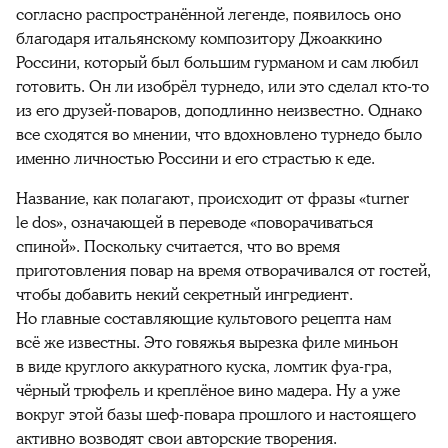
согласно распространённой легенде, появилось оно
благодаря итальянскому композитору Джоаккино
Россини, который был большим гурманом и сам любил
готовить. Он ли изобрёл турнедо, или это сделал кто-то
из его друзей-поваров, доподлинно неизвестно. Однако
все сходятся во мнении, что вдохновлено турнедо было
именно личностью Россини и его страстью к еде.
Название, как полагают, происходит от фразы «turner
le dos», означающей в переводе «поворачиваться
спиной». Поскольку считается, что во время
приготовления повар на время отворачивался от гостей,
чтобы добавить некий секретный ингредиент.
Но главные составляющие культового рецепта нам
всё же известны. Это говяжья вырезка филе миньон
в виде круглого аккуратного куска, ломтик фуа-гра,
чёрный трюфель и креплёное вино мадера. Ну а уже
вокруг этой базы шеф-повара прошлого и настоящего
активно возводят свои авторские творения.