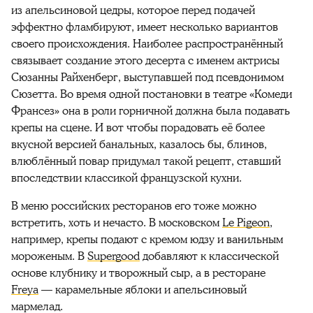
из апельсиновой цедры, которое перед подачей
эффектно фламбируют, имеет несколько вариантов
своего происхождения. Наиболее распространённый
связывает создание этого десерта с именем актрисы
Сюзанны Райхенберг, выступавшей под псевдонимом
Сюзетта. Во время одной постановки в театре «Комеди
Франсез» она в роли горничной должна была подавать
крепы на сцене. И вот чтобы порадовать её более
вкусной версией банальных, казалось бы, блинов,
влюблённый повар придумал такой рецепт, ставший
впоследствии классикой французской кухни.
В меню российских ресторанов его тоже можно
встретить, хоть и нечасто. В московском
Le Pigeon
,
например, крепы подают с кремом юдзу и ванильным
мороженым. В
Supergood
добавляют к классической
основе клубнику и творожный сыр, а в ресторане
Freya
— карамельные яблоки и апельсиновый
мармелад.