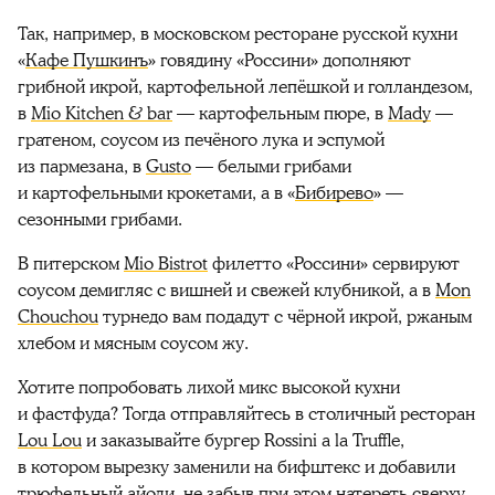
Так, например, в московском ресторане русской кухни
«
Кафе Пушкинъ
» говядину «Россини» дополняют
грибной икрой, картофельной лепёшкой и голландезом,
в
Mio Kitchen & bar
— картофельным пюре, в
Mady
—
гратеном, соусом из печёного лука и эспумой
из пармезана, в
Gusto
— белыми грибами
и картофельными крокетами, а в «
Бибирево
» —
сезонными грибами.
В питерском
Mio Bistrot
филетто «Россини» сервируют
соусом демигляс с вишней и свежей клубникой, а в
Mon
Chouchou
турнедо вам подадут с чёрной икрой, ржаным
хлебом и мясным соусом жу.
Хотите попробовать лихой микс высокой кухни
и фастфуда? Тогда отправляйтесь в столичный ресторан
Lou Lou
и заказывайте бургер Rossini a la Truffle,
в котором вырезку заменили на бифштекс и добавили
трюфельный айоли, не забыв при этом натереть сверху