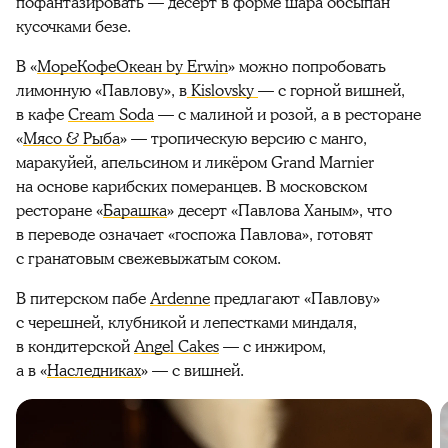
пофантазировать — десерт в форме шара обсыпан
кусочками безе.
В «
МореКофеОкеан by Erwin
» можно попробовать
лимонную «Павлову», в
Kislovsky
— с горной вишней,
в кафе
Cream Soda
— с малиной и розой, а в ресторане
«
Мясо & Рыба
» — тропическую версию с манго,
маракуйей, апельсином и ликёром Grand Marnier
на основе карибских померанцев. В московском
ресторане «
Барашка
» десерт «Павлова Ханым», что
в переводе означает «госпожа Павлова», готовят
с гранатовым свежевыжатым соком.
В питерском пабе
Ardenne
предлагают «Павлову»
с черешней, клубникой и лепестками миндаля,
в кондитерской
Angel Cakes
— с инжиром,
а в «
Наследниках
» — с вишней.