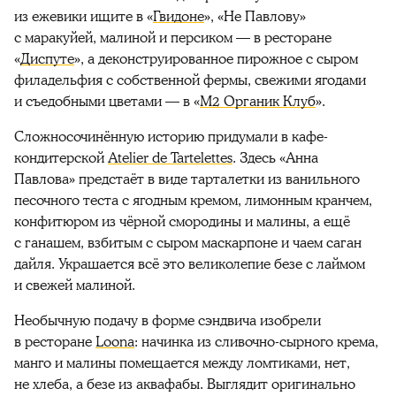
из ежевики ищите в «
Гвидоне
», «Не Павлову»
с маракуйей, малиной и персиком — в ресторане
«
Диспуте
», а деконструированное пирожное с сыром
филадельфия с собственной фермы, свежими ягодами
и съедобными цветами — в «
М2 Органик Клуб
».
Сложносочинённую историю придумали в кафе-
кондитерской
Atelier de Tartelettes
. Здесь «Анна
Павлова» предстаёт в виде тарталетки из ванильного
песочного теста с ягодным кремом, лимонным кранчем,
конфитюром из чёрной смородины и малины, а ещё
с ганашем, взбитым с сыром маскарпоне и чаем саган
дайля. Украшается всё это великолепие безе с лаймом
и свежей малиной.
Необычную подачу в форме сэндвича изобрели
в ресторане
Loona
: начинка из сливочно-сырного крема,
манго и малины помещается между ломтиками, нет,
не хлеба, а безе из аквафабы. Выглядит оригинально