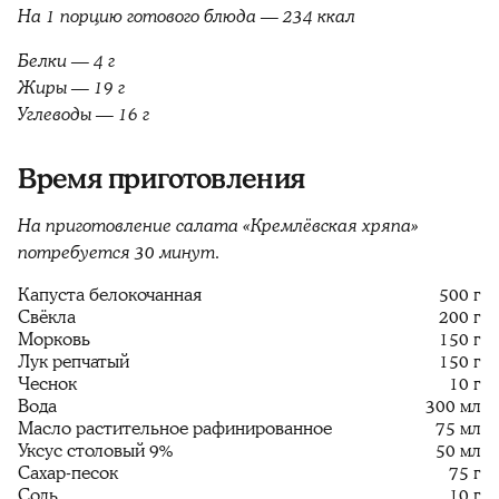
На 1 порцию готового блюда — 234 ккал
Белки — 4 г
Жиры — 19 г
Углеводы — 16 г
Время приготовления
На приготовление салата «Кремлёвская хряпа»
потребуется 30 минут.
Капуста белокочанная
500 г
Свёкла
200 г
Морковь
150 г
Лук репчатый
150 г
Чеснок
10 г
Вода
300 мл
Масло растительное рафинированное
75 мл
Уксус столовый 9%
50 мл
Сахар-песок
75 г
Соль
10 г