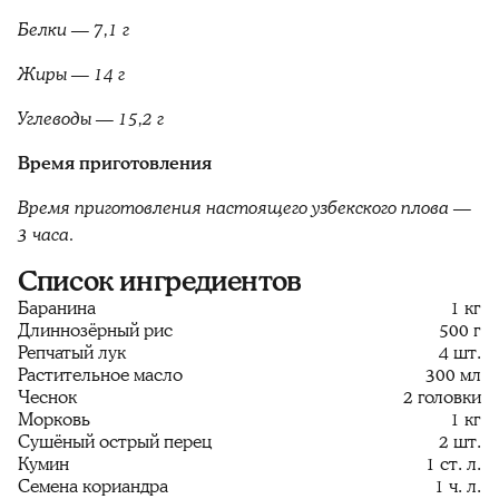
Белки — 7,1 г
Жиры — 14 г
Углеводы — 15,2 г
Время приготовления
Время приготовления настоящего узбекского плова —
3 часа.
Список ингредиентов
Баранина
1 кг
Длиннозёрный рис
500 г
Репчатый лук
4 шт.
Растительное масло
300 мл
Чеснок
2 головки
Морковь
1 кг
Сушёный острый перец
2 шт.
Кумин
1 ст. л.
Семена кориандра
1 ч. л.