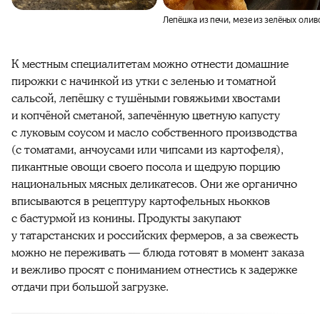
Лепёшка из печи, мезе из зелёных олив
К местным специалитетам можно отнести домашние
пирожки с начинкой из утки с зеленью и томатной
сальсой, лепёшку с тушёными говяжьими хвостами
и копчёной сметаной, запечённую цветную капусту
с луковым соусом и масло собственного производства
(с томатами, анчоусами или чипсами из картофеля),
пикантные овощи своего посола и щедрую порцию
национальных мясных деликатесов. Они же органично
вписываются в рецептуру картофельных ньокков
с бастурмой из конины. Продукты закупают
у татарстанских и российских фермеров, а за свежесть
можно не переживать — блюда готовят в момент заказа
и вежливо просят с пониманием отнестись к задержке
отдачи при большой загрузке.