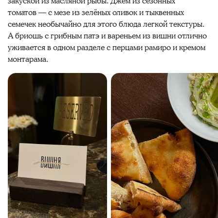
закуской из масляной рыбы. Джем из сезонных
томатов — с мезе из зелёных оливок и тыквенных
семечек необычайно для этого блюда легкой текстуры.
А бриошь с грибным патэ и вареньем из вишни отлично
уживается в одном разделе с перцами рамиро и кремом
монтарама.