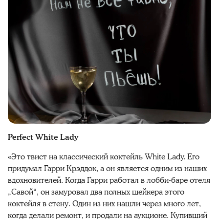
Perfect White Lady
«Это твист на классический коктейль White Lady. Его
придумал Гарри Крэддок, а он является одним из наших
вдохновителей. Когда Гарри работал в лобби-баре отеля
„Савой“, он замуровал два полных шейкера этого
коктейля в стену. Один из них нашли через много лет,
когда делали ремонт, и продали на аукционе. Купивший