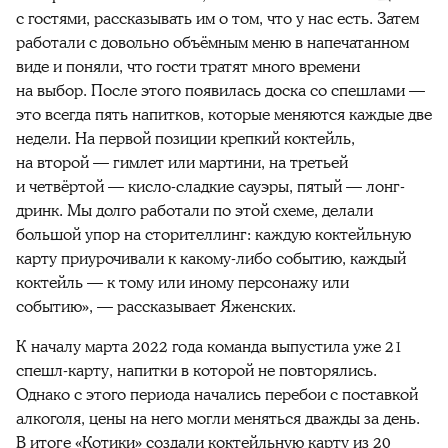
с гостями, рассказывать им о том, что у нас есть. Затем
работали с довольно объёмным меню в напечатанном
виде и поняли, что гости тратят много времени
на выбор. После этого появилась доска со спешлами —
это всегда пять напитков, которые меняются каждые две
недели. На первой позиции крепкий коктейль,
на второй — гимлет или мартини, на третьей
и четвёртой — кисло-сладкие сауэры, пятый — лонг-
дринк. Мы долго работали по этой схеме, делали
большой упор на сторителлинг: каждую коктейльную
карту приурочивали к какому-либо событию, каждый
коктейль — к тому или иному персонажу или
событию», — рассказывает Яженских.
К началу марта 2022 года команда выпустила уже 21
спешл-карту, напитки в которой не повторялись.
Однако с этого периода начались перебои с поставкой
алкоголя, цены на него могли меняться дважды за день.
В итоге «Котики» создали коктейльную карту из 20