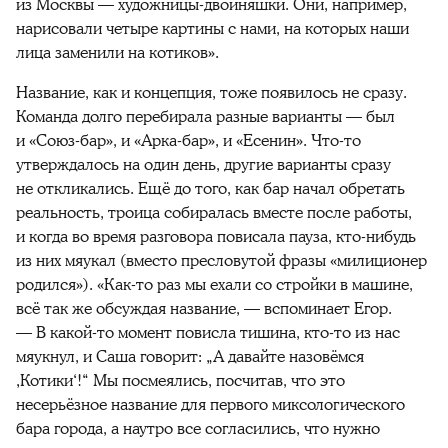
из Москвы — художницы-двойняшки. Они, например,
нарисовали четыре картины с нами, на которых наши
лица заменили на котиков».
Название, как и концепция, тоже появилось не сразу.
Команда долго перебирала разные варианты — был
и «Союз-бар», и «Арка-бар», и «Есенин». Что-то
утверждалось на один день, другие варианты сразу
не откликались. Ещё до того, как бар начал обретать
реальность, троица собиралась вместе после работы,
и когда во время разговора повисала пауза, кто-нибудь
из них мяукал (вместо пресловутой фразы «милиционер
родился»). «Как-то раз мы ехали со стройки в машине,
всё так же обсуждая название, — вспоминает Егор.
— В какой-то момент повисла тишина, кто-то из нас
мяукнул, и Саша говорит: „А давайте назовёмся
‚Котики‘!“ Мы посмеялись, посчитав, что это
несерьёзное название для первого миксологического
бара города, а наутро все согласились, что нужно