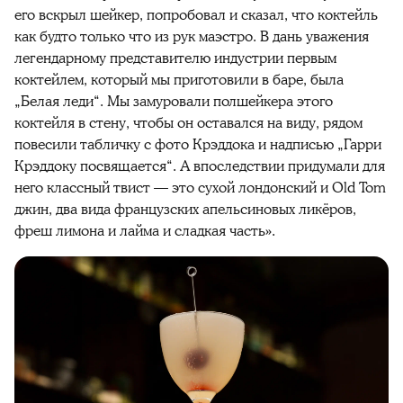
его вскрыл шейкер, попробовал и сказал, что коктейль
как будто только что из рук маэстро. В дань уважения
легендарному представителю индустрии первым
коктейлем, который мы приготовили в баре, была
„Белая леди“. Мы замуровали полшейкера этого
коктейля в стену, чтобы он оставался на виду, рядом
повесили табличку с фото Крэддока и надписью „Гарри
Крэддоку посвящается“. А впоследствии придумали для
него классный твист — это сухой лондонский и Old Tom
джин, два вида французских апельсиновых ликёров,
фреш лимона и лайма и сладкая часть».