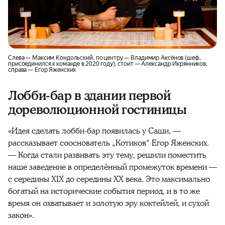
Слева — Максим Кондольский, по центру — Владимир Аксёнов (шеф,
присоединился к команде в 2020 году), стоит — Александр Икрянников,
справа — Егор Яженских
Лобби-бар в здании первой
дореволюционной гостиницы
«Идея сделать лобби-бар появилась у Саши, —
рассказывает сооснователь „Котиков“ Егор Яженских.
— Когда стали развивать эту тему, решили поместить
наше заведение в определённый промежуток времени —
с середины XIX до середины XX века. Это максимально
богатый на исторические события период, и в то же
время он охватывает и золотую эру коктейлей, и сухой
закон».