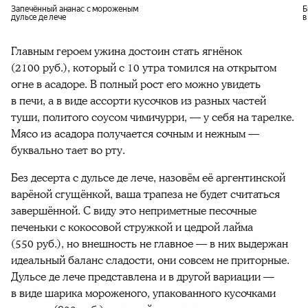
Запечённый ананас с мороженым
Б
дульсе де лече
в
Главным героем ужина достоин стать ягнёнок
(2100 руб.), который с 10 утра томился на открытом
огне в асадоре. В полный рост его можно увидеть
в печи, а в виде ассорти кусочков из разных частей
туши, политого соусом чимичурри, — у себя на тарелке.
Мясо из асадора получается сочным и нежным —
буквально тает во рту.
Без десерта с дульсе де лече, назовём её аргентинской
варёной сгущёнкой, ваша трапеза не будет считаться
завершённой. С виду это неприметные песочные
печеньки с кокосовой стружкой и цедрой лайма
(550 руб.), но внешность не главное — в них выдержан
идеальный баланс сладости, они совсем не приторные.
Дульсе де лече представлена и в другой вариации —
в виде шарика мороженого, упакованного кусочками