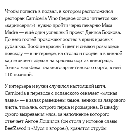
Чтобы попасть в подвал, в котором расположился
ресторан Carniceria Vino (первое слово читается как
«карнисерия»), нужно пройти через пекарню Masa
Madre — ещё один успешный проект Дениса Бобкова.
До него гостей провожают хостес в ярких красных
рубашках. Вообще красный цвет и символ розы здесь
повсюду — в интерьере, на столах и посуде, а в винной
карте акцент сделан на красных сортах винограда.
Только мальбека, главного аргентинского сорта, в ней
110 позиций.
У интерьера и кухни случился настоящий мэтч.
Carniceria в переводе с испанского означает «мясная
лавка» — в залах развешены хамон, веники из лаврового
листа, тимьяна, острого перца и розмарина. В шкафу
сухого вызревания мяса, за наполнение которого
отвечает Антон Лощилов (он стоял у истоков славы
BeefZavod и «Муся и второе»), хранятся отрубы