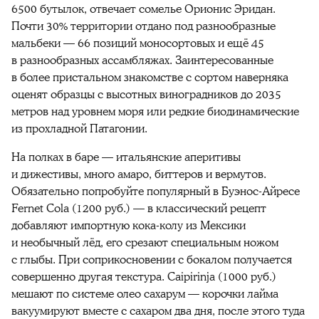
6500 бутылок, отвечает сомелье Орионис Эридан.
Почти 30% территории отдано под разнообразные
мальбеки — 66 позиций моносортовых и ещё 45
в разнообразных ассамбляжах. Заинтересованные
в более пристальном знакомстве с сортом наверняка
оценят образцы с высотных виноградников до 2035
метров над уровнем моря или редкие биодинамические
из прохладной Патагонии.
На полках в баре — итальянские аперитивы
и дижестивы, много амаро, биттеров и вермутов.
Обязательно попробуйте популярный в Буэнос-Айресе
Fernet Cola (1200 руб.) — в классический рецепт
добавляют импортную кока-колу из Мексики
и необычный лёд, его срезают специальным ножом
с глыбы. При соприкосновении с бокалом получается
совершенно другая текстура. Caipirinja (1000 руб.)
мешают по системе олео сахарум — корочки лайма
вакуумируют вместе с сахаром два дня, после этого туда