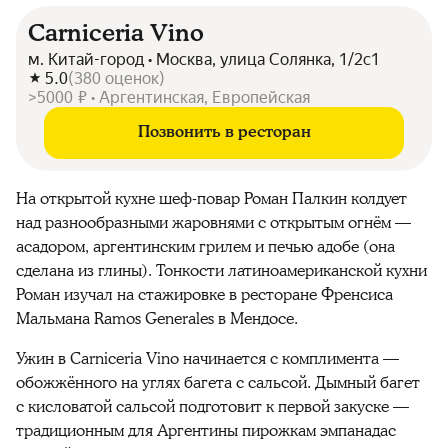
Carniceria Vino
м. Китай-город • Москва, улица Солянка, 1/2с1
5.0
(
380
оценок
)
>5000 ₽ • Аргентинская, Европейская
Позвонить в ресторан
На открытой кухне шеф-повар Роман Палкин колдует
над разнообразными жаровнями с открытым огнём —
асадором, аргентинским грилем и печью адобе (она
сделана из глины). Тонкости латиноамериканской кухни
Роман изучал на стажировке в ресторане Френсиса
Мальмана Ramos Generales в Мендосе.
Ужин в Carniceria Vino начинается с комплимента —
обожжённого на углях багета с сальсой. Дымный багет
с кисловатой сальсой подготовит к первой закуске —
традиционным для Аргентины пирожкам эмпанадас