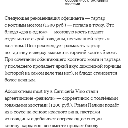
Соррентинос с томлёными
хвостами
Следующая рекомендация официанта — тартар
с костным мозгом (1500 руб.) — попала в точку. Это
блюдо «два в одном» — мозговую кость подают
отдельно от сырой говядины, посыпанной тёртым
желтком. Шеф рекомендует размазать тартар
по тартину и сверху выложить горячий костный мозг.
При сочетании обжигающего костного мозга и тартара
у последнего пропадает яркий вкус дижонской горчицы
(которой на самом деле там нет), и блюдо становится
более нежным.
Абсолютным must try в Carniceria Vino стали
аргентинские «равиоли» — соррентинос с томлёными
говяжьими хвостами (1200 руб.). Роман Палкин подаёт
их в соусе на основе красного вина, пастрами
из говядины и добавляет согревающие специи —
корицу, кардамон; всё вместе придаёт блюду