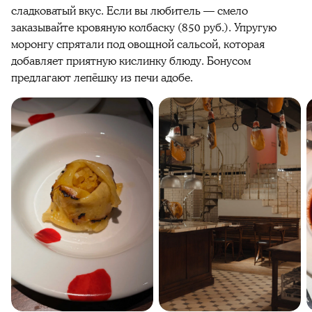
сладковатый вкус. Если вы любитель — смело
заказывайте кровяную колбаску (850 руб.). Упругую
моронгу спрятали под овощной сальсой, которая
добавляет приятную кислинку блюду. Бонусом
предлагают лепёшку из печи адобе.