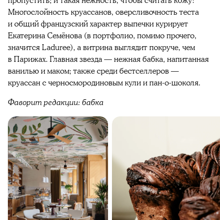
пропустить; и такая нежность, чтобы считать кбжу!
Многослойность круассанов, оверсливочность теста
и общий французский характер выпечки курирует
Екатерина Семёнова (в портфолио, помимо прочего,
значится Laduree), а витрина выглядит покруче, чем
в Парижах. Главная звезда — нежная бабка, напитанная
ванилью и маком; также среди бестселлеров —
круассан с черносмородиновым кули и пан-о-шоколя.
Фаворит редакции: бабка