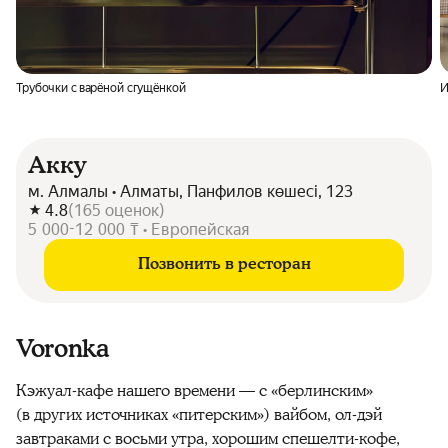
Трубочки с варёной сгущёнкой
И
Акку
м. Алмалы • Алматы, Панфилов көшесі, 123
4.8
(
165
оценок
)
5 000-12 000 ₸ • Европейская
Позвонить в ресторан
Voronka
Кэжуал-кафе нашего времени — с «берлинским»
(в других источниках «питерским») вайбом, ол-дэй
завтраками с восьми утра, хорошим спешелти-кофе,