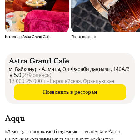
Интерьер Astra Grand Cafe
Пан-о-шоколя
Astra Grand Cafe
м. Байконур • Алматы, Әл-Фараби даңғылы, 140А/3
5.0
(
279
оценок
)
12 000-25 000 ₸ • Европейская, Французская
Позвонить в ресторан
Aqqu
«А мы тут плюшками балуемся» — выпечка в Aqqu
с ностальгическими вкусами и в духе sovietcore.