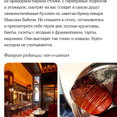
на мраморной барной стойке, с серебряных подносов
и этажерок, смотрят на вас (глядят в самую душу)
свежеиспечённые булочки по заветам бренд-пекаря
Максима Бабича. Не спешите к столу, остановитесь
и присмотрите себе героя дня: пухлые круассаны,
банты, галеты с ягодами и франжипаном, тарты,
мадленки. Они выглядят так тонко и изящно, будто
калории не учитываются.
Фаворит редакции: пан-о-шоколя