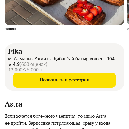
Даниш
И
Fika
м. Алмалы • Алматы, Қабанбай батыр көшесі, 104
4.9
(
668
оценок
)
12 000-25 000 ₸
Позвонить в ресторан
Astra
Если хочется богемного чаепития, то мимо Astra
не пройти. Зарисовка потрясающая: сразу у входа,