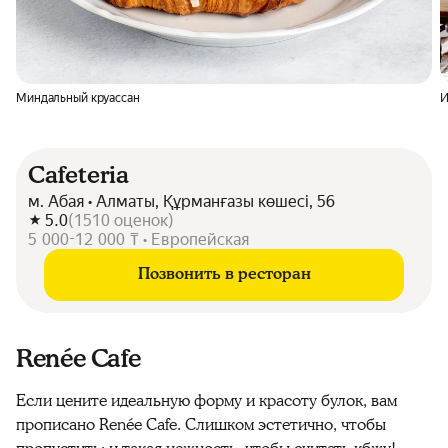
Миндальный круассан
И
Cafeteria
м. Абая • Алматы, Құрманғазы көшесі, 56
5.0
(
1510
оценок
)
5 000-12 000 ₸ • Европейская
Позвонить в ресторан
Renée Cafe
Если цените идеальную форму и красоту булок, вам
прописано Renée Cafe. Слишком эстетично, чтобы