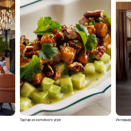
Тартар из копчёного угря
Интерьер