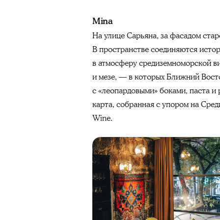
Mina
На улице Сарьяна, за фасадом ста
В пространстве соединяются истор
в атмосферу средиземноморской в
и мезе, — в которых Ближний Вост
с «леопардовыми» боками, паста и
карта, собранная с упором на Сред
Wine.