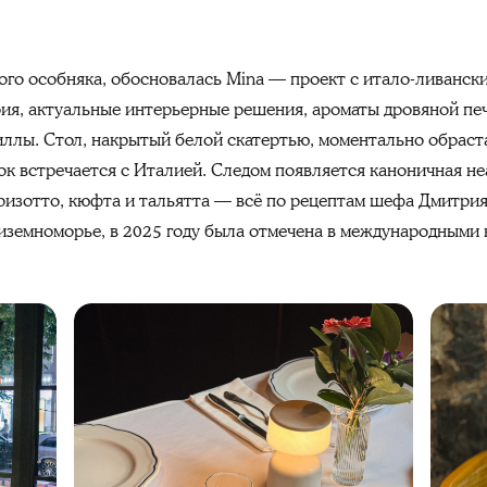
рого особняка, обосновалась Mina — проект с итало-ливанск
ия, актуальные интерьерные решения, ароматы дровяной печ
иллы. Стол, накрытый белой скатертью, моментально обраст
ок встречается с Италией. Следом появляется каноничная н
 ризотто, кюфта и тальятта — всё по рецептам шефа Дмитрия
иземноморье, в 2025 году была отмечена в международными н