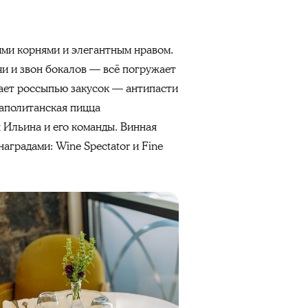
ими корнями и элегантным нравом.
и и звон бокалов — всё погружает
ает россыпью закусок — антипасти
еаполитанская пицца
 Ильина и его команды. Винная
аградами: Wine Spectator и Fine