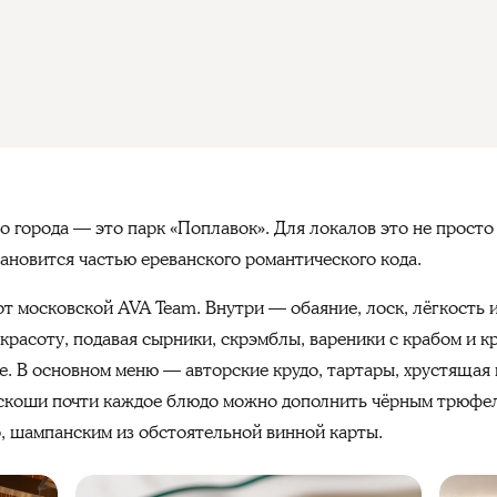
 города — это парк «Поплавок». Для локалов это не просто 
тановится частью ереванского романтического кода.
 от московской AVA Team. Внутри — обаяние, лоск, лёгкость
красоту, подавая сырники, скрэмблы, вареники с крабом и к
е. В основном меню — авторские крудо, тартары, хрустящая 
оскоши почти каждое блюдо можно дополнить чёрным трюфел
о, шампанским из обстоятельной винной карты.