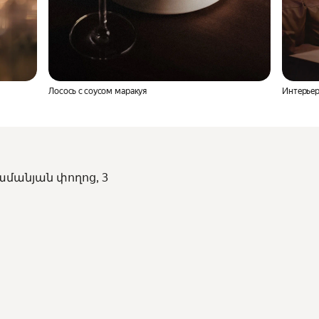
Лосось с соусом маракуя
Интерьер
Թամանյան փողոց, 3