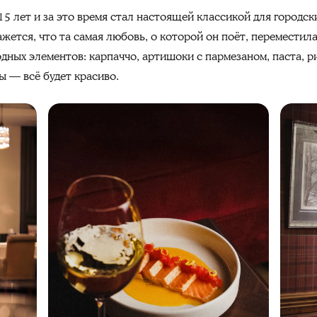
15 лет и за это время стал настоящей классикой для городск
жется, что та самая любовь, о которой он поёт, переместила
ных элементов: карпаччо, артишоки с пармезаном, паста, ри
ы — всё будет красиво.