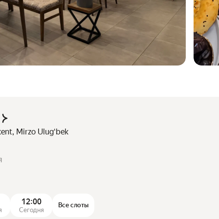
nt, Mirzo Ulugʻbek
я
12:00
Все слоты
я
Сегодня