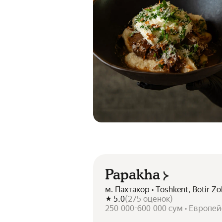
Papakha
м. Пахтакор • Toshkent, Botir Zok
5.0
(
275
оценок
)
250 000-600 000 сум • Европей