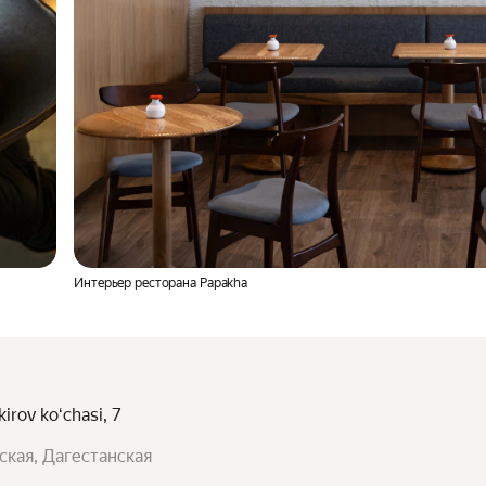
Интерьер ресторана Papakha
irov koʻchasi, 7
ская, Дагестанская