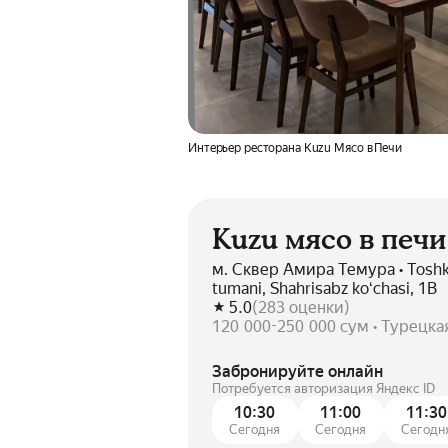
Интерьер ресторана Kuzu Мясо в Печи
Kuzu мясо в печи
м. Сквер Амира Темура • Toshke
tumani, Shahrisabz koʻchasi, 1B
5.0
(
283
оценки
)
120 000-250 000 сум • Турецка
Забронируйте онлайн
Потребуется авторизация Яндекс ID
10:30
11:00
11:30
Сегодня
Сегодня
Сегодн