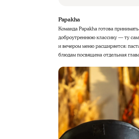
Papakha
Команда Papakha готова принимать 
доброутреннюю классику — ту саму
и вечером меню расширяется: паста
блюдам посвящена отдельная глава: