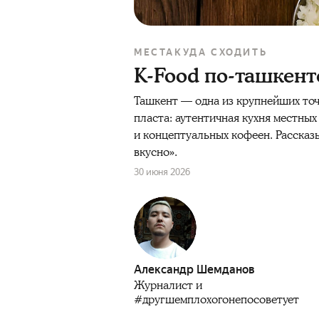
МЕСТА
КУДА СХОДИТЬ
K-Food по-ташкент
Ташкент — одна из крупнейших точ
пласта: аутентичная кухня местны
и концептуальных кофеен. Рассказы
вкусно».
30 июня 2026
Александр Шемданов
Журналист и
#другшемплохогонепосоветует