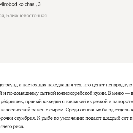
Mirobod koʻchasi, 3
ая, Ближневосточная
граунд и настоящая находка для тех, кто ценит непарадную 
ой и по-домашнему сытной южнокорейской кухни. В меню — 
 рёбрышек, пряный юккедян с говяжьей вырезкой и папоротн
классический рамён с сыром. Среди основных блюд отдельн
рочки скумбрия. К рыбе по умолчанию подают щедрый сет п
ячего риса.