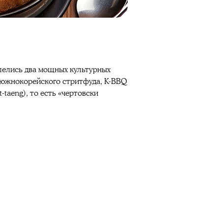
лелись два мощных культурных
а южнокорейского стритфуда, K-BBQ
taeng), то есть «чертовски