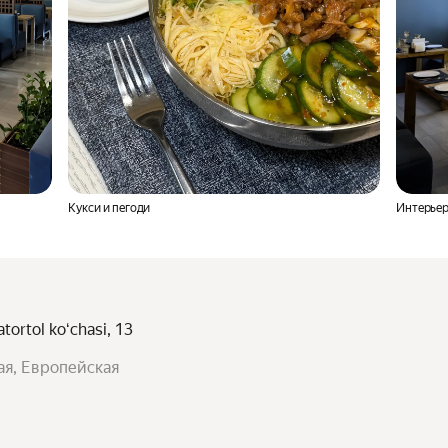
Кукси и пегоди
Интерье
tortol koʻchasi, 13
ая, Европейская