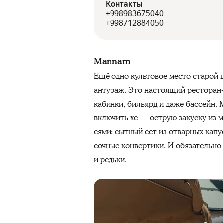
Контакты
+998983675040
+998712884050
Mannam
Ещё одно культовое место старой 
антураж. Это настоящий ресторан-
кабинки, бильярд и даже бассейн. 
включить хе — острую закуску из м
сями: сытный сет из отварных капу
сочные конвертики. И обязательн
и редьки.