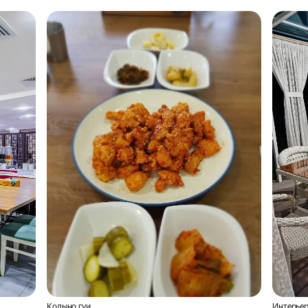
Кодыно гуи
Интерьер