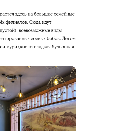
рается здесь на большие семейные
рёх филиалов. Сюда идут
апустой), всевозможные виды
ментированных соевых бобов. Летом
кси-мури (кисло-сладкая бульонная