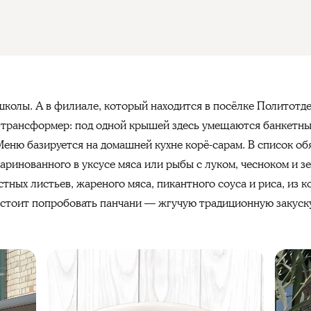
школы. А в филиале, который находится в посёлке Политотд
трансформер: под одной крышей здесь умещаются банкетный
Меню базируется на домашней кухне корё-сарам. В список об
аринованного в уксусе мяса или рыбы с луком, чесноком и 
стных листьев, жареного мяса, пикантного соуса и риса, из
о стоит попробовать панчани — жгучую традиционную закус