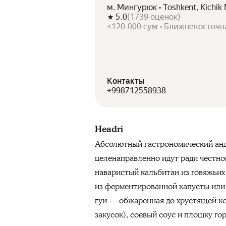
м. Мингурюк • Toshkent, Kichik 
5.0
(
1739
оценок
)
<120 000 сум • Ближневосточн
Контакты
+998712558938
Headri
Абсолютный гастрономический анде
целенаправленно идут ради честн
наваристый кальбитан из говяжьих
из ферментированной капусты или 
гуи — обжаренная до хрустящей ко
закусок), соевый соус и плошку гор