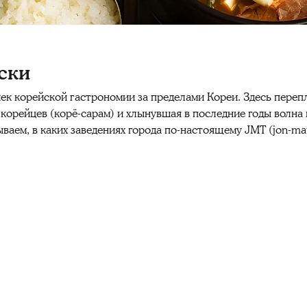
ски
ек корейской гастрономии за пределами Кореи. Здесь переп
х корейцев (корё-сарам) и хлынувшая в последние годы волн
ваем, в каких заведениях города по-настоящему JMT (jon-mat-