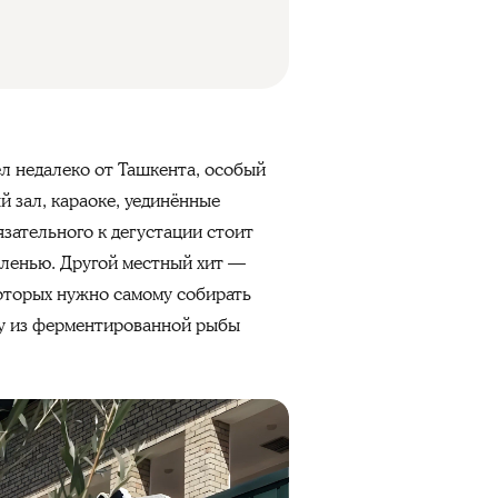
ел недалеко от Ташкента, особый
 зал, караоке, уединённые
язательного к дегустации стоит
зеленью. Другой местный хит —
 которых нужно самому собирать
ку из ферментированной рыбы