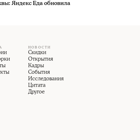
квы: Яндекс Еда обновила
А
НОВОСТИ
рии
Скидки
орки
Открытия
ты
Кадры
укты
События
Исследования
Цитата
Другое