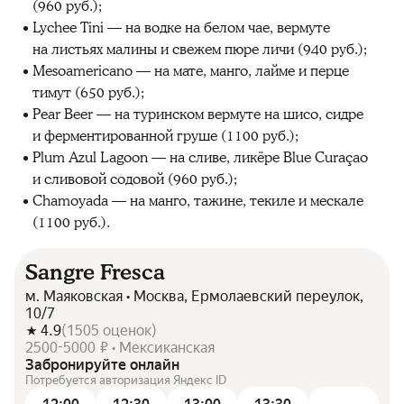
(960 руб.);
Lychee Tini — на водке на белом чае, вермуте
на листьях малины и свежем пюре личи (940 руб.);
Mesoamericano — на мате, манго, лайме и перце
тимут (650 руб.);
Pear Beer — на туринском вермуте на шисо, сидре
и ферментированной груше (1100 руб.);
Plum Azul Lagoon — на сливе, ликёре Blue Curaçao
и сливовой содовой (960 руб.);
Chamoyada — на манго, тажине, текиле и мескале
(1100 руб.).
Sangre Fresca
м. Маяковская • Москва, Ермолаевский переулок,
10/7
4.9
(
1505
оценок
)
2500-5000 ₽ • Мексиканская
Забронируйте онлайн
Потребуется авторизация Яндекс ID