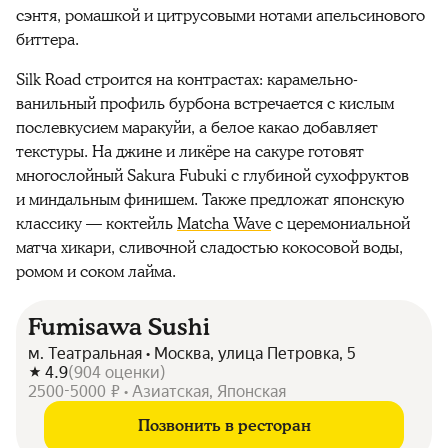
сэнтя, ромашкой и цитрусовыми нотами апельсинового
биттера.
Silk Road строится на контрастах: карамельно-
ванильный профиль бурбона встречается с кислым
послевкусием маракуйи, а белое какао добавляет
текстуры. На джине и ликёре на сакуре готовят
многослойный Sakura Fubuki с глубиной сухофруктов
и миндальным финишем. Также предложат японскую
классику — коктейль
Matcha Wave
с церемониальной
матча хикари, сливочной сладостью кокосовой воды,
ромом и соком лайма.
Fumisawa Sushi
м. Театральная • Москва, улица Петровка, 5
4.9
(
904
оценки
)
2500-5000 ₽ • Азиатская, Японская
Позвонить в ресторан