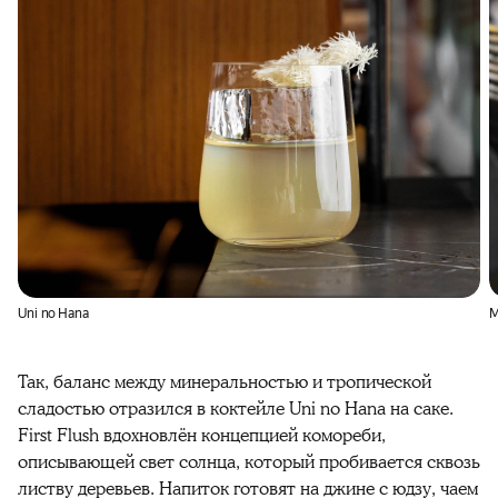
Uni no Hana
M
Так, баланс между минеральностью и тропической
сладостью отразился в коктейле Uni no Hana на саке.
First Flush вдохновлён концепцией комореби,
описывающей свет солнца, который пробивается сквозь
листву деревьев. Напиток готовят на джине с юдзу, чаем