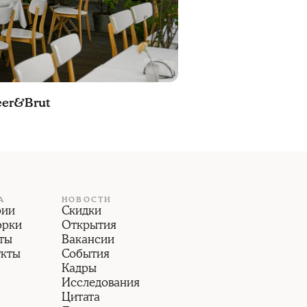
eer&Brut
А
НОВОСТИ
рии
Скидки
орки
Открытия
ты
Вакансии
укты
События
Кадры
Исследования
Цитата