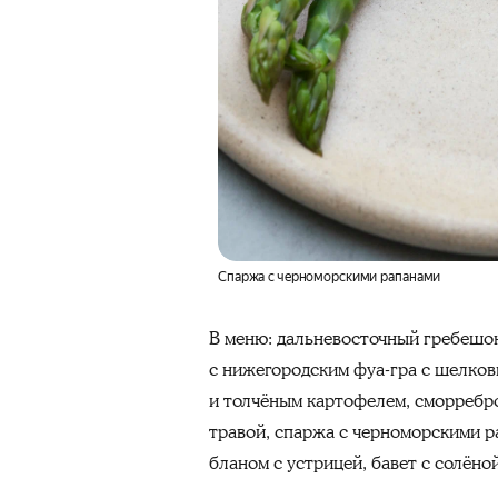
Спаржа с черноморскими рапанами
В меню: дальневосточный гребешок
с нижегородским фуа-гра с шелкови
и толчёным картофелем, сморребро
травой, спаржа с черноморскими р
бланом с устрицей, бавет с солён