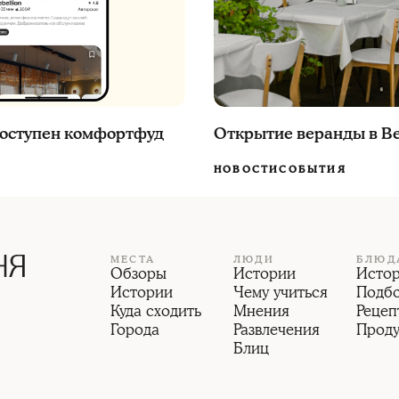
 доступен комфортфуд
Открытие веранды в B
НОВОСТИ
СОБЫТИЯ
МЕСТА
ЛЮДИ
БЛЮД
Обзоры
Истории
Исто
Истории
Чему учиться
Подб
Куда сходить
Мнения
Рецеп
Города
Развлечения
Прод
Блиц