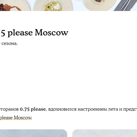
75 please Moscow
 сезона.
сторанов
0.75 please
, вдохновился настроением лета и пред
 please Moscow
.