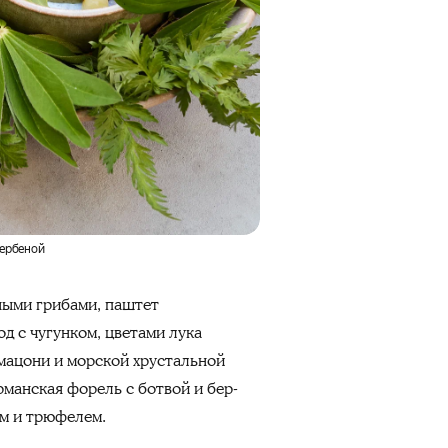
вербеной
ными грибами, паштет
д с чугунком, цветами лука
 мацони и морской хрустальной
рманская форель с ботвой и бер-
ом и трюфелем.