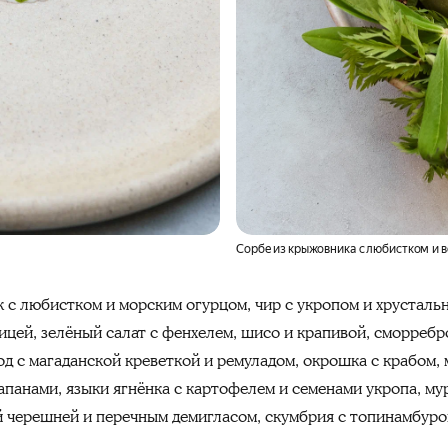
Сорбе из крыжовника с любистком и 
 с любистком и морским огурцом, чир с укропом и хрусталь
цей, зелёный салат с фенхелем, шисо и крапивой, сморребро
д с магаданской креветкой и ремуладом, окрошка с крабом,
апанами, языки ягнёнка с картофелем и семенами укропа, му
ой черешней и перечным демигласом, скумбрия с топинамбур