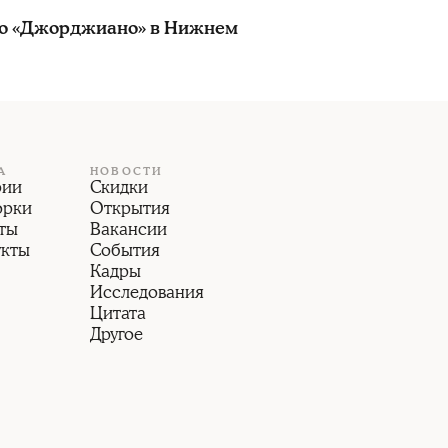
о «Джорджиано» в Нижнем
А
НОВОСТИ
рии
Скидки
орки
Открытия
ты
Вакансии
укты
События
Кадры
Исследования
Цитата
Другое