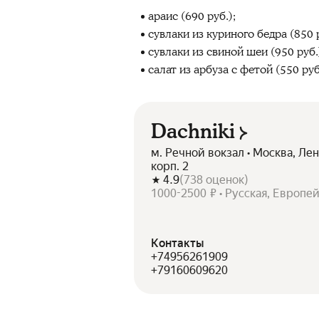
араис (690 руб.);
сувлаки из куриного бедра (850 р
сувлаки из свиной шеи (950 руб.
салат из арбуза с фетой (550 руб
Dachniki
м. Речной вокзал • Москва, Ле
корп. 2
4.9
(
738
оценок
)
1000-2500 ₽ • Русская, Европе
Контакты
+74956261909
+79160609620