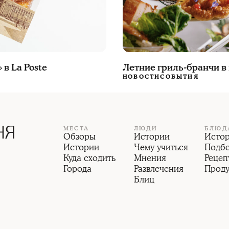
в La Poste
Летние гриль-бранчи в
НОВОСТИ
СОБЫТИЯ
МЕСТА
ЛЮДИ
БЛЮД
Обзоры
Истории
Исто
Истории
Чему учиться
Подб
Куда сходить
Мнения
Рецеп
Города
Развлечения
Прод
Блиц