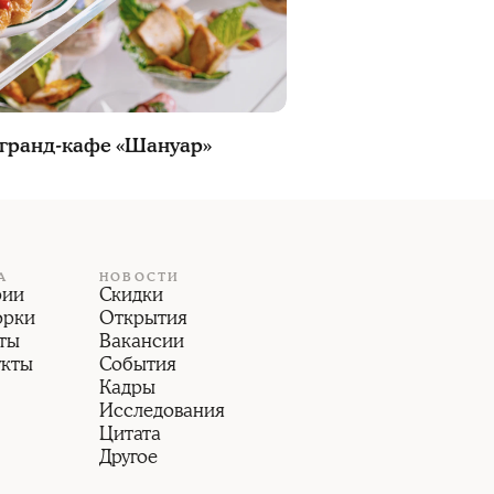
 гранд-кафе «Шануар»
А
НОВОСТИ
рии
Скидки
орки
Открытия
ты
Вакансии
укты
События
Кадры
Исследования
Цитата
Другое