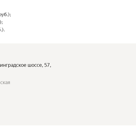
уб.);
);
.).
нинградское шоссе, 57,
йская