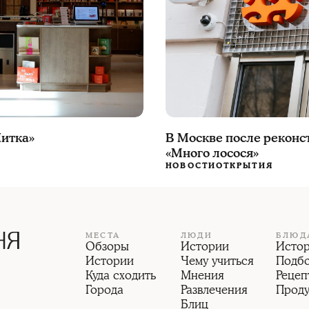
В Москве после реконс
Нитка»
«Много лосося»
НОВОСТИ
ОТКРЫТИЯ
МЕСТА
ЛЮДИ
БЛЮД
Обзоры
Истории
Исто
Истории
Чему учиться
Подб
Куда сходить
Мнения
Рецеп
Города
Развлечения
Прод
Блиц