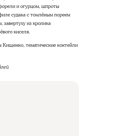
 форели и огурцом, шпроты
 филе судака с томлёным пореем
, завертуху из кролика
ёвого киселя.
ы Кищенко, тематические коктейли
блей