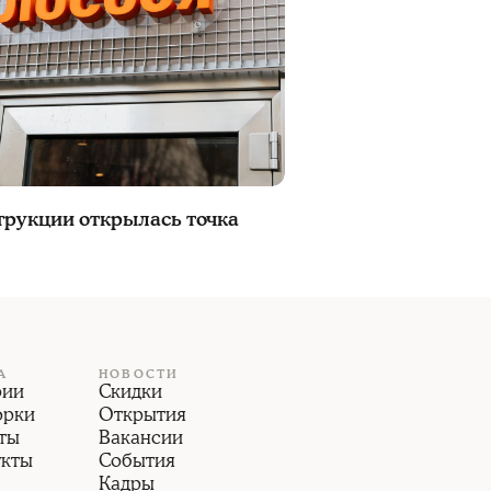
трукции открылась точка
А
НОВОСТИ
рии
Скидки
орки
Открытия
ты
Вакансии
укты
События
Кадры