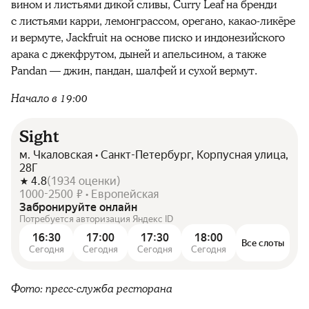
вином и листьями дикой сливы, Curry Leaf на бренди
с листьями карри, лемонграссом, орегано, какао-ликёре
и вермуте, Jackfruit на основе писко и индонезийского
арака с джекфрутом, дыней и апельсином, а также
Pandan — джин, пандан, шалфей и сухой вермут.
Начало в 19:00
Sight
м. Чкаловская • Санкт-Петербург, Корпусная улица,
28Г
4.8
(
1934
оценки
)
1000-2500 ₽ • Европейская
Забронируйте онлайн
Потребуется авторизация Яндекс ID
16:30
17:00
17:30
18:00
Все слоты
Сегодня
Сегодня
Сегодня
Сегодня
Фото: пресс-служба ресторана